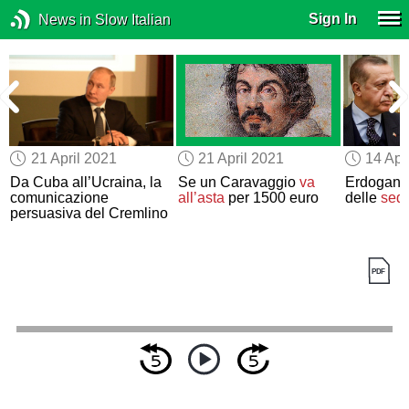
Sign In
News in Slow Italian
21 April 2021
21 April 2021
14 Apr
Da Cuba all’Ucraina, la
Se un Caravaggio
va
Erdogan e 
comunicazione
all’asta
per 1500 euro
delle
sedi
persuasiva del Cremlino