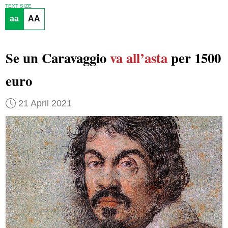
TEXT SIZE
aa
AA
Se un Caravaggio
va all’asta
per 1500
euro
21 April 2021