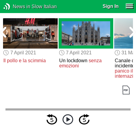
Sign In
News in Slow Italian
7 April 2021
7 April 2021
31 Ma
Il pollo e la scimmia
Un lockdown
senza
Canale di
emozioni
incidente
panico
il
internazi