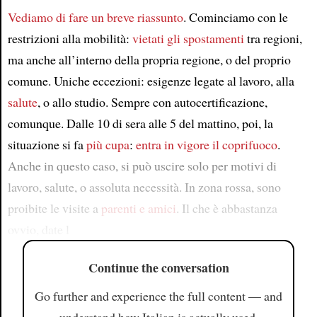
Vediamo di fare un breve riassunto
. Cominciamo con le
restrizioni alla mobilità:
vietati
gli spostamenti
tra regioni,
ma anche all’interno della propria regione, o del proprio
comune. Uniche eccezioni: esigenze legate al lavoro, alla
salute
, o allo studio. Sempre con autocertificazione,
comunque. Dalle 10 di sera alle 5 del mattino, poi, la
situazione si fa
più cupa
:
entra in vigore il coprifuoco
.
Anche in questo caso, si può uscire solo per motivi di
lavoro, salute, o assoluta necessità. In zona rossa, sono
proibite le visite a
parenti e amici
. Il che è abbastanza
ovvio, date l
Continue the conversation
Go further and experience the full content — and