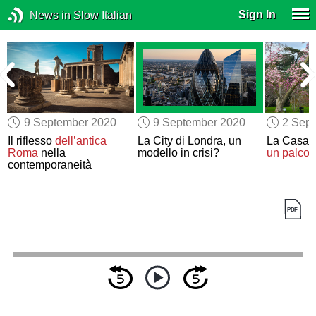
Sign In
News in Slow Italian
9 September 2020
9 September 2020
2 Sep
Il riflesso
dell’antica
La City di Londra, un
La Casa 
Roma
nella
modello in crisi?
un palcos
contemporaneità