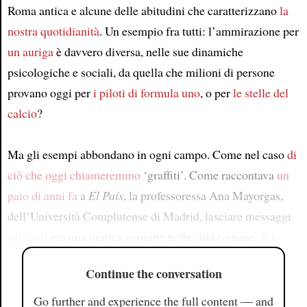
Roma antica e alcune delle abitudini che caratterizzano
la
nostra quotidianità
. Un esempio fra tutti: l’ammirazione per
un auriga
è davvero diversa, nelle sue dinamiche
psicologiche e sociali, da quella che milioni di persone
provano oggi per
i piloti di formula uno
, o per
le stelle del
calcio
?
Ma gli esempi abbondano in ogni campo. Come nel caso
di
ciò che oggi chiameremmo
‘graffiti’. Come raccontava
un
paio di anni fa
a
El País
, la professoressa Ana Mayorgas,
dell’Università Complutense di Madrid, lasciare messaggi
sui muri
era una pratica comune nelle città romane.
Ba
Continue the conversation
Go further and experience the full content — and