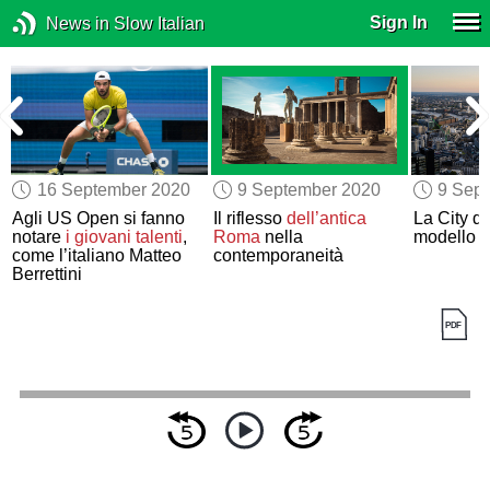
Sign In
News in Slow Italian
16 September 2020
9 September 2020
9 Sep
a
Agli US Open si fanno
Il riflesso
dell’antica
La City di
a
notare
i giovani talenti
,
Roma
nella
modello in
come l’italiano Matteo
contemporaneità
Berrettini