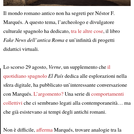
Il mondo romano antico non ha segreti per Néstor F.
Marqués. A questo tema, l’archeologo e divulgatore
culturale spagnolo ha dedicato,
tra le altre cose
, il libro
Fake News dell’antica Roma
e un’infinità di progetti
didattici virtuali.
Lo scorso 29 agosto,
Verne
, un supplemento che
il
quotidiano spagnolo
El País
dedica alle esplorazioni nella
sfera digitale, ha pubblicato un’interessante conversazione
Article
con Marqués.
L’argomento?
Una serie di
comportamenti
collettivi
che ci sembrano legati alla contemporaneità… ma
che già esistevano ai tempi degli antichi romani.
Non è difficile,
afferma
Marqués, trovare analogie tra la