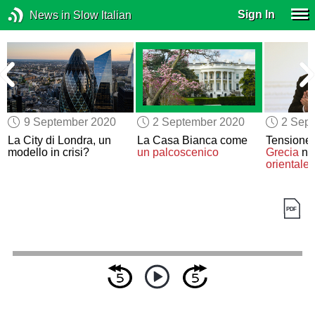
Sign In
News in Slow Italian
9 September 2020
2 September 2020
2 Sep
La City di Londra, un
La Casa Bianca come
Tensione 
modello in crisi?
un palcoscenico
Grecia
nel
orientale