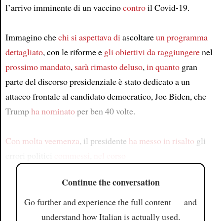
l’arrivo imminente di un vaccino
contro
il Covid-19.
Immagino che
chi si aspettava di
ascoltare
un programma
dettagliato
, con le riforme e
gli obiettivi
da raggiungere
nel
prossimo mandato
,
sarà rimasto deluso
,
in quanto
gran
parte del discorso presidenziale è stato dedicato a un
attacco frontale al candidato democratico, Joe Biden, che
Trump
ha nominato
per ben 40 volte.
Con molta veemenza
, il presidente
ha messo in risalto
gli
errori politici
commessi
,
nel corso
Continue the conversation
Go further and experience the full content — and
understand how Italian is actually used.