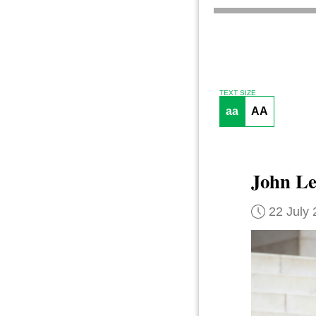
TEXT SIZE
aa
AA
John Le
22 July