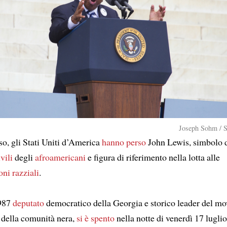
Joseph Sohm / S
so, gli Stati Uniti d’America
hanno perso
John Lewis, simbolo 
ivili
degli
afroamericani
e figura di riferimento nella lotta alle
ni razziali
.
1987
deputato
democratico della Georgia e storico leader del m
li della comunità nera,
si è spento
nella notte di venerdì 17 lugli