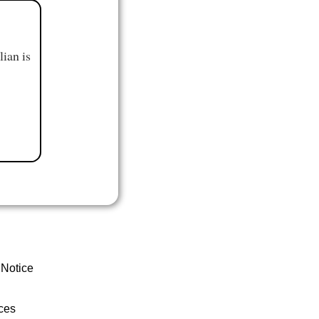
ian is
 Notice
ces