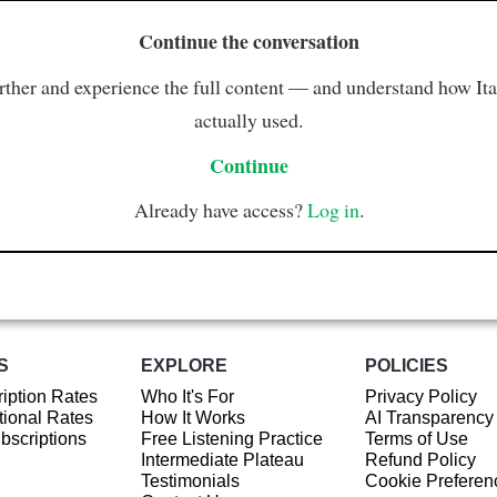
Continue the conversation
rther and experience the full content — and understand how Ital
actually used.
Continue
Already have access?
Log in
.
S
EXPLORE
POLICIES
iption Rates
Who It's For
Privacy Policy
ional Rates
How It Works
AI Transparency
ubscriptions
Free Listening Practice
Terms of Use
Intermediate Plateau
Refund Policy
Testimonials
Cookie Preferen