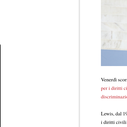
Article
Venerdì scor
per i diritti c
discriminazio
Lewis, dal 
i diritti civi