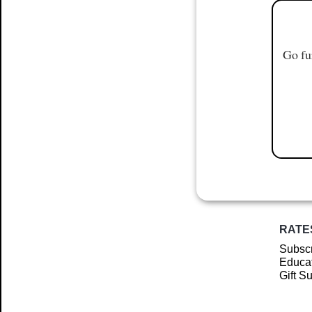
Go fu
RATE
Subscr
Educat
Gift S