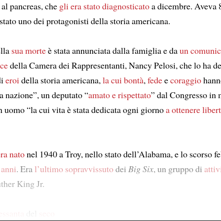
al pancreas, che
gli era stato diagnosticato
a dicembre. Aveva 8
stato uno dei protagonisti della storia americana.
ella
sua morte
è stata annunciata dalla famiglia e da
un comunic
oce
della Camera dei Rappresentanti, Nancy Pelosi, che lo ha de
di
eroi
della storia americana,
la cui bontà
,
fede
e
coraggio
hann
la nazione”, un deputato “
amato e rispettato
” dal Congresso in
n uomo “la cui vita è stata dedicata ogni giorno
a ottenere
liber
era nato
nel 1940 a Troy, nello stato dell’Alabama, e lo scorso f
 anni
. Era
l’ultimo sopravvissuto
dei
Big Six
, un gruppo di
attiv
her King Jr.
essanta
del
seco