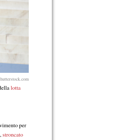
hutterstock.com
della
lotta
ovimento per
o,
stroncato