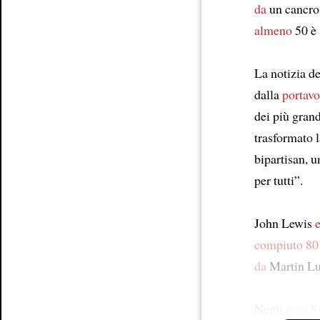
da
un cancro 
almeno
50 è 
La notizia d
dalla
portav
dei più gran
trasformato 
bipartisan, u
per tutti”.
John Lewis
compiuto 80
da
Martin Lut
Negli
anni S