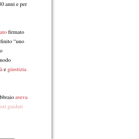
0 anni e per
ato
firmato
finito “uno
o
 modo
tà
e
giustizia
ebbraio
aveva
isti
guidati