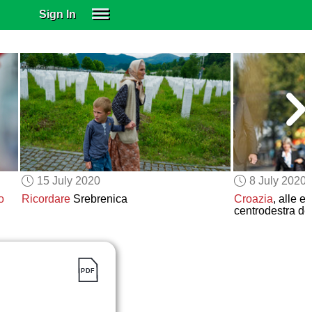
Sign In
SIGN IN
SUBSCRIBE
EDUCATIONAL LICENSES
GIFT CARDS
OTHER LANGUAGES
ABOUT US
ALEXA
15 July 2020
8 July 2020
ADJUST COLORS
o
Ricordare
Srebrenica
Croazia
, alle e
centrodestra de