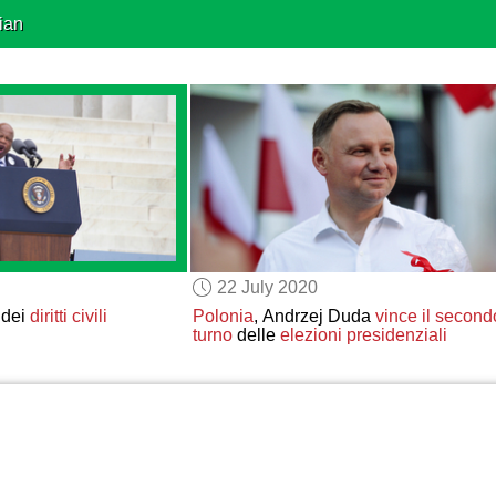
ian
22 July 2020
 dei
diritti civili
Polonia
, Andrzej Duda
vince
il second
turno
delle
elezioni presidenziali