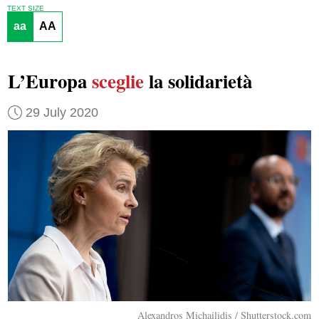
TEXT SIZE
aa
AA
L’Europa
sceglie
la solidarietà
29 July 2020
Alexandros Michailidis / Shutterstock.com