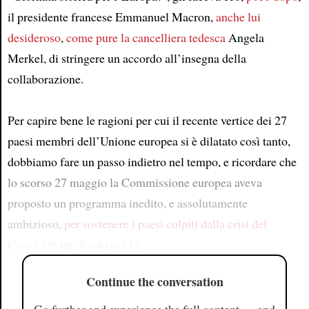
il presidente francese Emmanuel Macron,
anche lui
desideroso
,
come pure la cancelliera tedesca
Angela
Merkel, di stringere un accordo all’insegna della
collaborazione.
Per capire bene le ragioni per cui il recente vertice dei 27
paesi membri dell’Unione europea si è dilatato così tanto,
dobbiamo fare un passo indietro nel tempo, e ricordare che
lo scorso 27 maggio la Commissione europea aveva
proposto un programma inedito, e assolutamente
ambizioso,
per sostenere
i paesi colpiti dalla crisi del
Covid-19
: un ‘
fondo per la
Continue the conversation