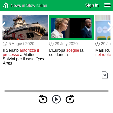
Sign In
News in Slow Italian
5 August 2020
29 July 2020
29 Jul
a
Il Senato
autorizza il
L’Europa
sceglie
la
Mark Rutt
processo
a Matteo
solidarietà
nel ruolo 
Salvini per il caso
Open
Arms