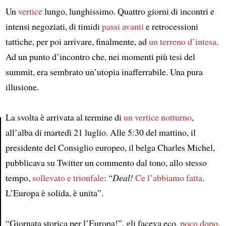
Un
vertice
lungo, lunghissimo. Quattro giorni di incontri e
intensi negoziati, di timidi
passi
avanti
e retrocessioni
tattiche, per poi arrivare, finalmente, ad
un terreno d’intesa
.
Ad un punto d’incontro che, nei momenti più tesi del
summit, era sembrato un’utopia inafferrabile. Una pura
illusione.
La svolta è arrivata al termine di
un vertice notturno
,
all’alba di martedì 21 luglio. Alle 5:30 del mattino, il
presidente del Consiglio europeo, il belga Charles Michel,
Article
pubblicava su Twitter un commento dal tono, allo stesso
tempo,
sollevato e trionfale
: “
Deal!
Ce l’abbiamo fatta
.
L’Europa è solida, è unita”.
“Giornata storica per l’Europa!”, gli faceva eco,
poco dopo
,