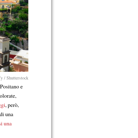
fy / Shutterstock
 Positano e
olorate,
ggi
, però,
di una
si una