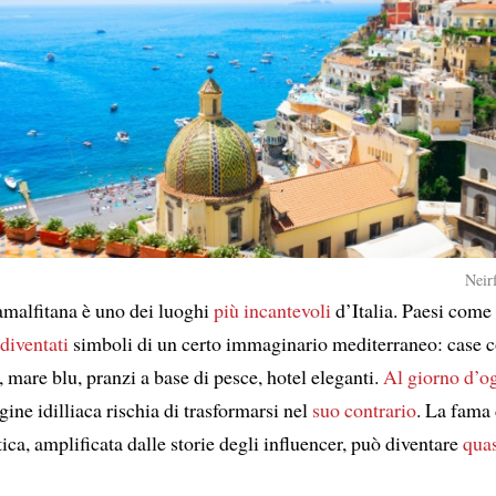
Neir
amalfitana è uno dei luoghi
più incantevoli
d’Italia. Paesi come
diventati
simboli di un certo immaginario mediterraneo: case c
, mare blu, pranzi a base di pesce, hotel eleganti.
Al giorno d’o
ne idilliaca rischia di trasformarsi nel
suo contrario
. La fama 
stica, amplificata dalle storie degli influencer, può diventare
qua