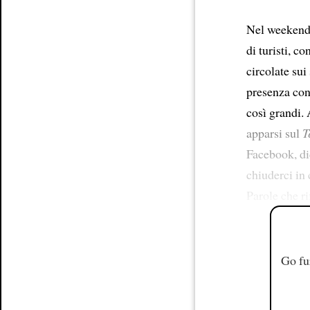
Nel weekend 
di turisti, co
circolate sui
presenza conc
così grandi.
apparsi sul
T
Facebook, d
chiuderci in 
Parole che r
Go fu