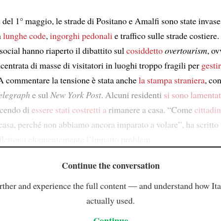
del 1° maggio, le strade di Positano e Amalfi sono state invas
n
lunghe code
,
ingorghi pedonali
e traffico sulle strade costier
 social hanno riaperto il dibattito sul
cosiddetto
overtourism
, ov
entrata di masse di visitatori in luoghi troppo fragili per
gesti
 A commentare la tensione è stata anche
la stampa straniera
, con
elegraph
e sul
New York Post
. Alcuni residenti
si sono lamentat
icendo di
essere stati costretti a
rimanere a casa. “Come
cittadin
casa, perché non abbiamo ancora imparato a volare”, ha scritto 
iflettono eloquentemente l’impatto problem
Continue the conversation
rther and experience the full content — and understand how Ital
actually used.
Continue