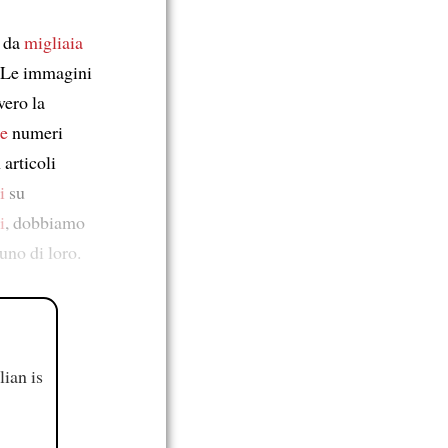
e da
migliaia
e. Le immagini
vero la
re
numeri
 articoli
i
su
i
, dobbiamo
uno di loro.
ian is