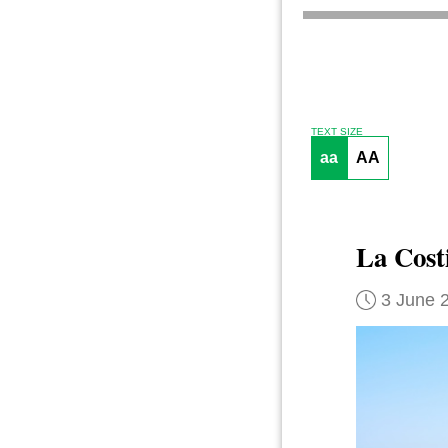
TEXT SIZE
aa
AA
La Cost
3 June 