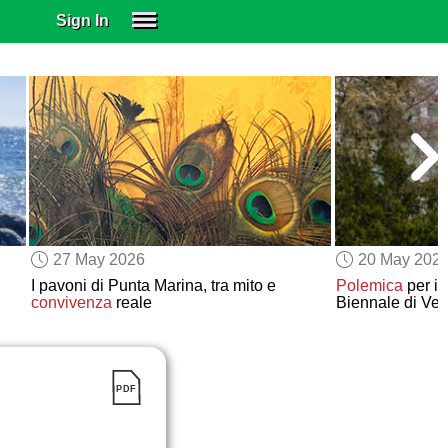
Sign In
SIGN IN
SUBSCRIBE
EDUCATIONAL LICENSES
GIFT CARDS
OTHER LANGUAGES
ABOUT US
ALEXA
27 May 2026
20 May 202
ADJUST COLORS
I pavoni di Punta Marina, tra mito e
Polemica
per il
convivenza
reale
Biennale di Ve