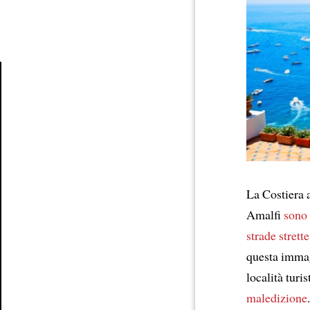
Article
La Costiera 
Amalfi
sono 
strade strette
questa immagi
località turi
maledizione
.