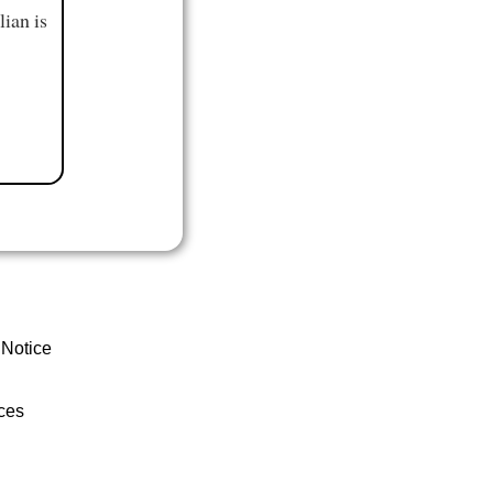
ian is
 Notice
ces