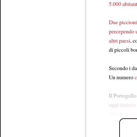
5.000 abitant
Due piccioni
percependo u
altri paesi
, c
di piccoli bor
Secondo i da
Un numero
c
Il Portogallo
oggi
detiene
della vita a