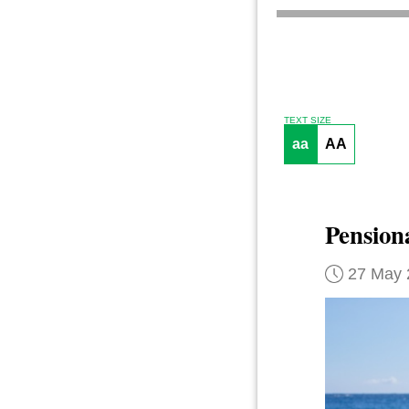
TEXT SIZE
aa
AA
Pension
27 May 