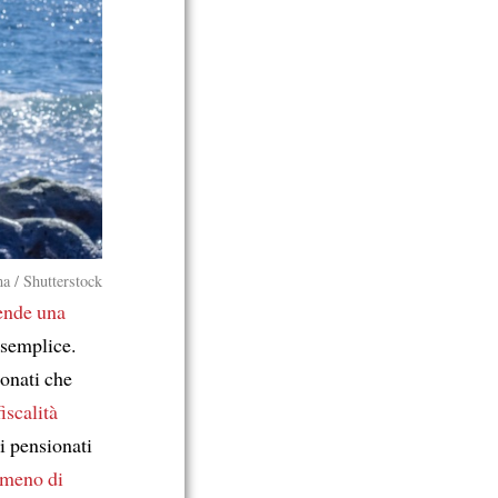
a / Shutterstock
ende una
è semplice.
ionati che
iscalità
, i pensionati
 meno di