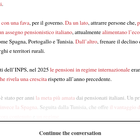
i
.
 con una fava
, per il governo.
Da un lato
, attrarre persone che,
p
n assegno pensionistico italiano
, attualmente
alimentano l’ec
ome Spagna, Portogallo e Tunisia.
Dall’altro
, frenare il declin
ghi e territori rurali.
ti dell’INPS, nel 2025
le pensioni in regime internazionale
eran
he rivela una crescita
rispetto all’anno precedente.
 è stato per anni
la meta più amata
dai pensionati italiani. Un p
 invece la Spagna
. Seguita dalla Tunisia, che offre
il vantaggio 
ncora contenuto
e
un regime
Continue the conversation