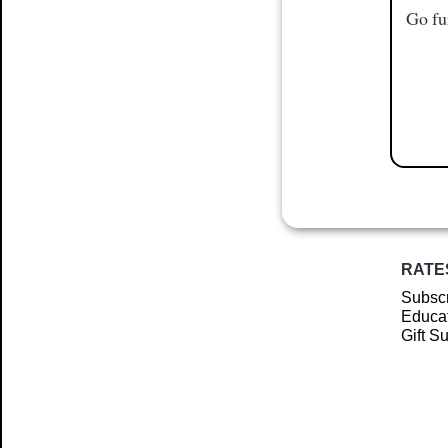
Go fu
RATE
Subscr
Educat
Gift S