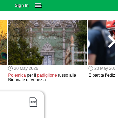
Sign In
SIGN IN
SUBSCRIBE
EDUCATIONAL LICENSES
GIFT CARDS
OTHER LANGUAGES
ABOUT US
ALEXA
20 May 2026
20 May 202
ADJUST COLORS
Polemica
per il
padiglione
russo alla
È partita l’edizi
Biennale di Venezia