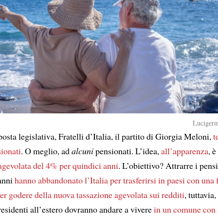
Lucigerm
sta legislativa, Fratelli d’Italia, il partito di Giorgia Meloni,
t
ionati
. O meglio, ad
alcuni
pensionati. L’idea,
all’apparenza
, 
agevolata del 4% per quindici anni
. L’obiettivo? Attrarre i pens
 anni
hanno abbandonato l’Italia
per trasferirsi in paesi con una f
er godere della nuova tassazione agevolata sui redditi
, tuttavia
residenti all’estero dovranno andare a vivere
in un comune con