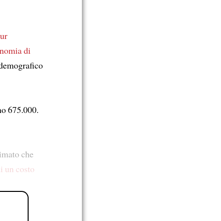
ur
onomia di
o demografico
o 675.000.
rimato che
di un costo