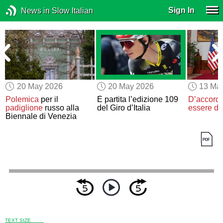
Sign In
News in Slow Italian
20 May 2026
20 May 2026
13 Ma
,
Polemica
per il
È partita l’edizione 109
D’accordo
padiglione
russo alla
del Giro d’Italia
essere d’
Biennale di Venezia
TEXT SIZE