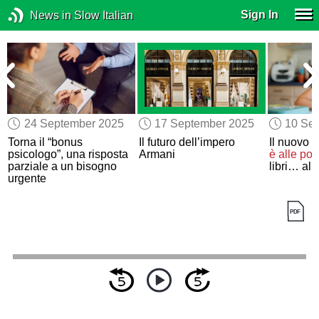
Sign In
News in Slow Italian
24 September 2025
17 September 2025
10 Se
Torna il “bonus
Il futuro dell’impero
Il nuovo 
psicologo”, una risposta
Armani
è alle por
parziale a un bisogno
libri… alle
urgente