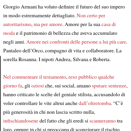
Giorgio Armani ha voluto definire il futuro del suo impero
in modo estremamente dettagliato.
Non certo per
autoritarismo
,
ma per amore
. Amore per la sua
casa di
moda
e il patrimonio di bellezza che aveva accumulato
negli anni.
Amore nei confronti delle persone a lui più care
.
Pantaleo dell’Orco, compagno di vita e collaboratore. La
sorella Rosanna. I nipoti Andrea, Silvana e Roberta.
Article
Nel commentare il testamento
,
reso pubblico qualche
giorno fa
, gli
oziosi
che, sui social, amano
sputare sentenze
,
hanno criticato le scelte del geniale stilista, accusandolo di
voler controllare le vite altrui anche
dall’oltretomba
. “C’è
più generosità in chi non lascia scritto nulla,
infischiandosene
del fatto che gli eredi si
scanneranno
tra
loro, oppure in chi si preoccupa di scongiurare il rischio