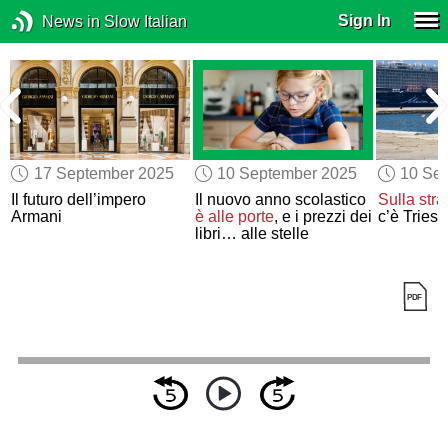
Sign In
News in Slow Italian
17 September 2025
10 September 2025
10 Se
Il futuro dell’impero
Il nuovo anno scolastico
Sulla str
Armani
è alle porte
, e i prezzi dei
c’è Triest
libri… alle stelle