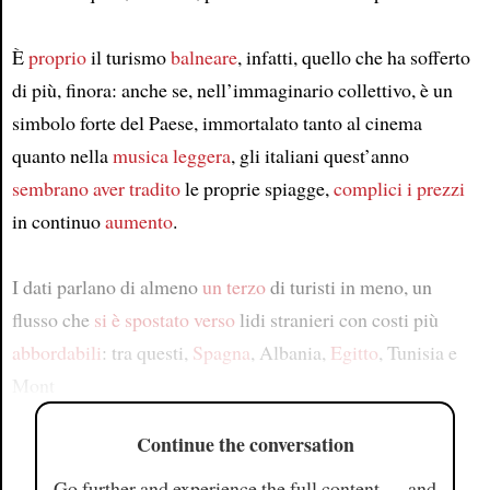
È
proprio
il turismo
balneare
, infatti, quello che ha sofferto
di più, finora: anche se, nell’immaginario collettivo, è un
simbolo forte del Paese, immortalato tanto al cinema
quanto nella
musica leggera
, gli italiani quest’anno
sembrano aver tradito
le proprie spiagge,
complici i prezzi
in continuo
aumento
.
I dati parlano di almeno
un terzo
di turisti in meno, un
flusso che
si è spostato verso
lidi stranieri con costi più
abbordabili
: tra questi,
Spagna
, Albania,
Egitto
, Tunisia e
Mont
Continue the conversation
Go further and experience the full content — and