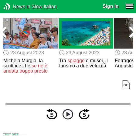
Sign In
News in Slow Italian
23 August 2023
23 August 2023
23 Aug
Michela Murgia, la
Tra
spiagge
e musei, il
Ferragost
l
scrittrice che
se ne è
turismo a due velocità
Augusto a
andata troppo presto
TEXT SIZE