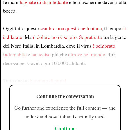
le mani
bagnate di disinfettante
e le mascherine davanti alla
bocca.
Oggi tutto questo
sembra una questione lontana
, il tempo
si
è dilatato
. Ma
il dolore
non è sopito
.
Soprattutto
tra la gente
del Nord Italia, in Lombardia, dove il virus
è sembrato
indomabile
e
ha ucciso
più che
altrove nel mondo
: 455
decessi per Covid ogni 100.000 abitanti.
Tutto questo
è tornato di attual
Continue the conversation
Go further and experience the full content — and
understand how Italian is actually used.
Continue