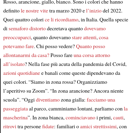
Rosso, arancione, giallo, bianco. Sono i colori che hanno
definito
le nostre vite
tra marzo 2020 e
l’inizio
del 2022.
Quei quattro colori
ce li ricordiamo
, in Italia. Quella specie
di
semaforo distorto
decretava quanto
dovevamo
preoccuparci
, quanto dovevamo
stare attenti
,
cosa
potevamo fare
. Chi posso vedere?
Quanto posso
allontanarmi da casa?
Posso fare
una corsa
attorno
all’isolato
? Nella fase più acuta della pandemia del Covid,
azioni
quotidiane
e banali come queste dipendevano da
Article
quei colori. “Siamo in zona rossa? Organizziamo
l’aperitivo su Zoom”. “In zona arancione? Ancora niente
scuola”. “Oggi
diventiamo
zona gialla:
facciamo una
passeggiata
al parco, camminiamo lontani, parliamo con
la
mascherina
”. In zona bianca,
cominciavano
i primi,
cauti
,
ritrovi
tra persone
fidate
: familiari o
amici strettissimi
, con