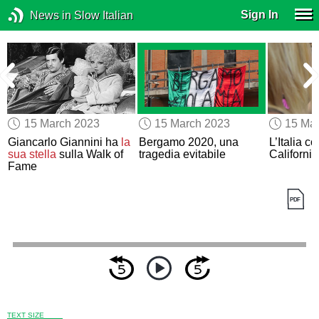
Sign In
News in Slow Italian
15 March 2023
15 March 2023
15 Ma
Giancarlo Giannini ha
la
Bergamo 2020, una
L’Italia c
sua stella
sulla Walk of
tragedia evitabile
California
Fame
TEXT SIZE