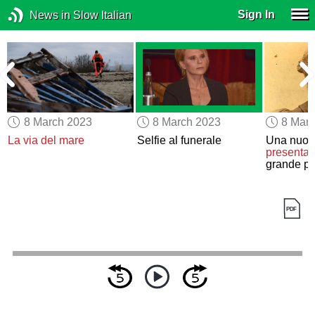
Sign In
News in Slow Italian
8 March 2023
8 March 2023
8 Mar
La via del mare
Selfie al funerale
Una nuov
presenta
L
grande pu