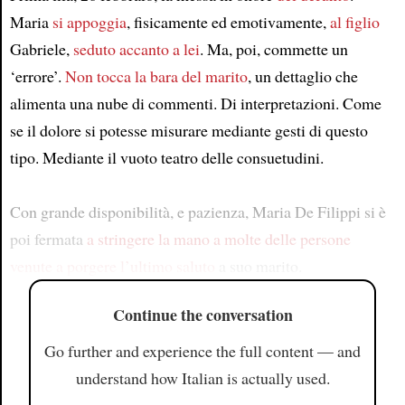
Maria
si appoggia
, fisicamente ed emotivamente,
al figlio
Gabriele,
seduto accanto a lei
. Ma, poi, commette un
‘errore’.
Non tocca la bara del marito
, un dettaglio che
alimenta una nube di commenti. Di interpretazioni. Come
se il dolore si potesse misurare mediante gesti di questo
tipo. Mediante il vuoto teatro delle consuetudini.
Con grande disponibilità, e pazienza, Maria De Filippi si è
poi fermata
a stringere la mano
a molte delle persone
venute a porgere l’ultimo saluto
a suo marito.
Continue the conversation
Go further and experience the full content — and
understand how Italian is actually used.