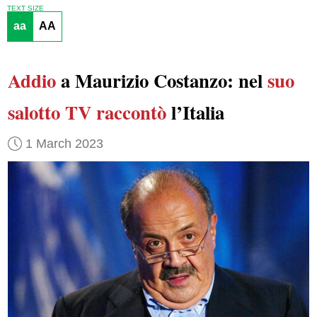
TEXT SIZE
aa
AA
Addio
a Maurizio Costanzo: nel
suo
salotto TV
raccontò
l’Italia
1 March 2023