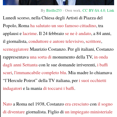
By
Birillo253
-
Own work
,
CC BY-SA 4.0
,
Link
Lunedì scorso, nella Chiesa degli Artisti di Piazza del
Popolo, Roma
ha salutato
un suo famoso cittadino
, tra
applausi e
lacrime
. Il 24 febbraio
se ne è andato
, a 84 anni,
il giornalista,
conduttore e autore televisivo
,
scrittore
,
sceneggiatore
Maurizio Costanzo. Per gli italiani, Costanzo
rappresentava
una sorta di
monumento della TV,
in onda
dagli anni Settanta
con le sue domande irriverenti,
i baffi
Article
scuri
,
l'immancabile completo blu
. Mia madre lo chiamava
“l’Hercule Poirot” della TV italiana, per
i suoi occhietti
indagatori
e la mania
di toccarsi i baffi
.
Nato
a Roma nel 1938, Costanzo
era cresciuto
con
il sogno
di diventare
giornalista. Figlio di
un impiegato ministeriale