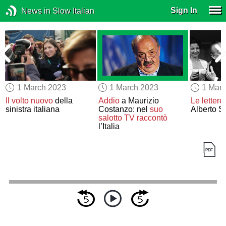
Sign In
News in Slow Italian
1 March 2023
1 March 2023
1 Mar
Il volto nuovo
della
Addio
a Maurizio
Le lettere
sinistra italiana
Costanzo: nel
suo
Alberto S
salotto TV
raccontò
l’Italia