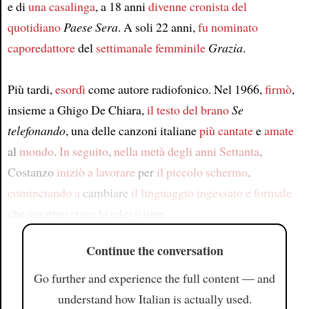
e di
una casalinga
, a 18 anni
divenne
cronista
del
quotidiano
Paese Sera
. A soli 22 anni,
fu nominato
caporedattore
del
settimanale femminile
Grazia
.
Più tardi,
esordì
come autore radiofonico. Nel 1966,
firmò
,
insieme a Ghigo De Chiara,
il testo del brano
Se
telefonando
, una delle canzoni italiane
più cantate
e
amate
al
mondo
.
In seguito
,
nella metà degli anni Settanta
,
Costanzo
iniziò a lavorare
per
il piccolo schermo
,
cominciando a
cambiare
il linguaggio ingessato e formale
che caratterizzava la televisione
Continue the conversation
Go further and experience the full content — and
understand how Italian is actually used.