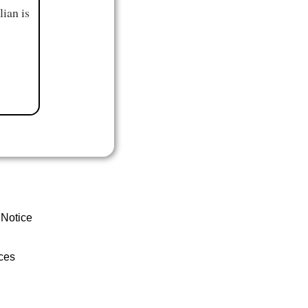
ian is
 Notice
ces