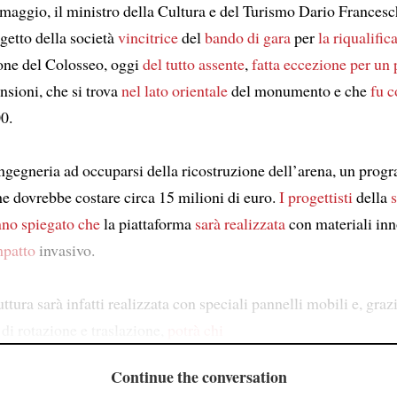
aggio, il ministro della Cultura e del Turismo Dario Frances
getto della società
vincitrice
del
bando di gara
per
la riqualific
one del Colosseo, oggi
del tutto assente
,
fatta eccezione per
un 
nsioni, che si trova
nel lato orientale
del monumento e che
fu c
0.
gegneria ad occuparsi della ricostruzione dell’arena, un pro
e dovrebbe costare circa 15 milioni di euro.
I progettisti
della
no spiegato che
la piattaforma
sarà realizzata
con materiali inn
mpatto
invasivo.
ttura sarà infatti realizzata con speciali pannelli mobili e, graz
i rotazione e traslazione,
potrà chi
Continue the conversation