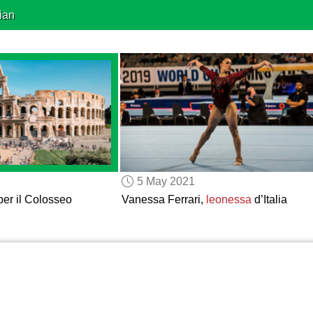
ian
5 May 2021
er il Colosseo
Vanessa Ferrari,
leonessa
d’Italia