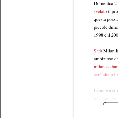
Domenica 2 m
svelato
il pro
questa porzi
piccole dime
1998 e il 200
Sarà
Milan In
ambizioso ch
milanese
han
avrà alcun i
La nuova stru
meccanismo d