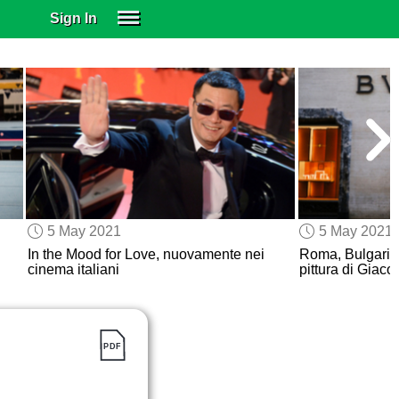
Sign In
SIGN IN
SUBSCRIBE
EDUCATIONAL LICENSES
GIFT CARDS
OTHER LANGUAGES
ABOUT US
ALEXA
5 May 2021
5 May 2021
ADJUST COLORS
In the Mood for Love, nuovamente nei
Roma, Bulgari 
cinema italiani
pittura di Giac