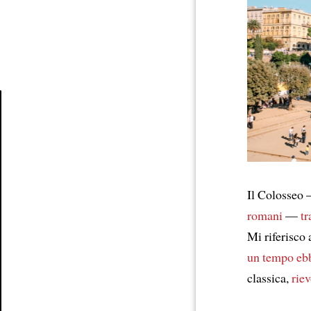
Article
Il Colosseo 
romani
—
tr
Mi riferisco
un tempo eb
classica,
rie