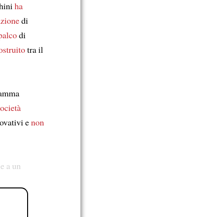
chini
ha
azione
di
palco
di
ostruito
tra il
gramma
società
ovativi e
non
ie a un