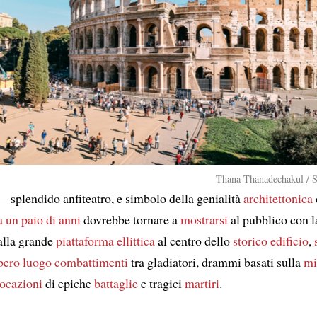
Thana Thanadechakul / S
— splendido anfiteatro, e simbolo della genialità
architettonica
a un paio di anni
dovrebbe tornare a
mostrarsi
al pubblico con l
 alla grande
piattaforma ellittica
al centro dello
storico edificio
,
bero luogo
combattimenti
tra gladiatori, drammi basati sulla
mi
vocazioni
di epiche
battaglie
e tragici
martiri
.