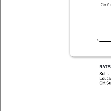
Go fu
RATE
Subscr
Educat
Gift S