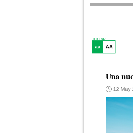
TEXT SIZE
aa
AA
Una nuo
12 May 