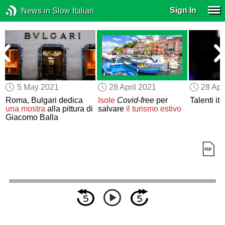
Sign In
News in Slow Italian
5 May 2021
28 April 2021
28 Apr
Roma, Bulgari dedica
Isole
Covid-free
per
Talenti ita
una mostra
alla pittura di
salvare
il turismo estivo
Giacomo Balla