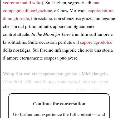
vedremo mai il volto
), Su Li-zhen, segretaria di
una
compagnia di navigazione
, e Chow Mo-wan,
caporedattore
di un giornale
, intrecciano, con silenziosa grazia, un legame
che, sin dal primo minuto, appare ambiguamente
controfattuale.
In the Mood for Love
è un film sull’amore e
la solitudine. Sulle occasioni perdute e
il sapore agrodolce
della nostalgia. Sul fascino infrangibile che solo una storia
d’amore eternamente sospesa può avere.
Wong Kar-wai viene spesso paragonato a Michelangelo
Antonioni. Alla base di questa analogia, il gusto per una
narrazione
onirica
, ellittica e astratta, affidata a gesti,
Continue the conversation
Go further and experience the full content — and