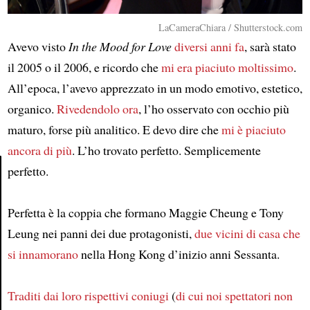
LaCameraChiara / Shutterstock.com
Avevo visto
In the Mood for Love
diversi anni fa
, sarà stato
il 2005 o il 2006, e ricordo che
mi era piaciuto moltissimo
.
All’epoca, l’avevo apprezzato in un modo emotivo, estetico,
organico.
Rivedendolo ora
, l’ho osservato con occhio più
maturo, forse più analitico. E devo dire che
mi è piaciuto
ancora di più
. L’ho trovato perfetto. Semplicemente
perfetto.
Article
Perfetta è la coppia che formano Maggie Cheung e Tony
Leung nei panni dei due protagonisti,
due vicini di casa
che
si innamorano
nella Hong Kong d’inizio anni Sessanta.
Traditi dai loro rispettivi coniugi
(
di cui noi spettatori non