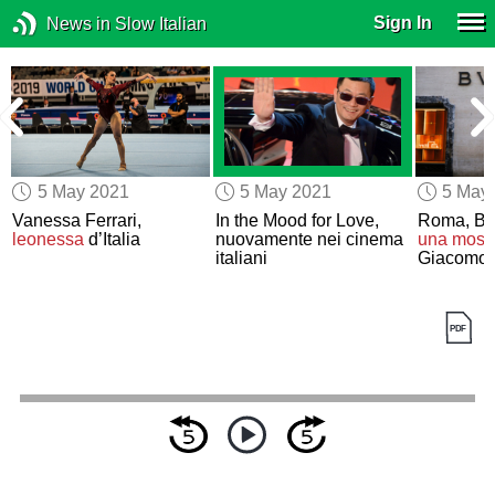
Sign In
News in Slow Italian
5 May 2021
5 May 2021
5 May
Vanessa Ferrari,
In the Mood for Love,
Roma, Bul
leonessa
d’Italia
nuovamente nei cinema
una most
italiani
Giacomo 