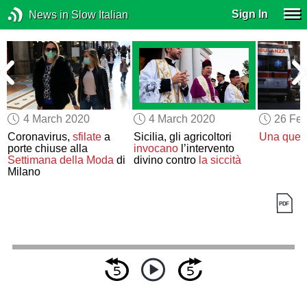
Sign In
News in Slow Italian
4 March 2020
4 March 2020
26 Feb
Coronavirus,
sfilate
a
Sicilia, gli agricoltori
Una quest
porte chiuse alla
invocano
l’intervento
Settimana della Moda
di
divino contro
la siccità
Milano