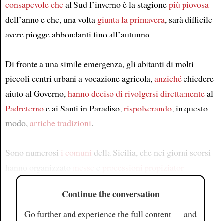
consapevole che
al Sud l’inverno è la stagione
più piovosa
dell’anno e che, una volta
giunta
la primavera
, sarà difficile
avere piogge abbondanti fino all’autunno.
Di fronte a una simile emergenza, gli abitanti di molti
piccoli centri urbani a vocazione agricola,
anziché
chiedere
aiuto al Governo,
hanno deciso di rivolgersi direttamente
al
Padreterno
e ai Santi in Paradiso,
rispolverando
, in questo
modo,
antiche tradizioni
.
Sono numerosi
i comuni
della Sicilia, che nei giorni scorsi
hanno organizzato
messe
e
processioni propiziator
Continue the conversation
Go further and experience the full content — and