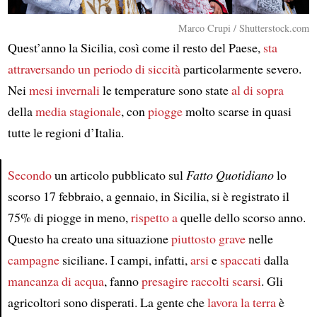
Marco Crupi / Shutterstock.com
Quest’anno la Sicilia, così come il resto del Paese,
sta
attraversando un periodo di siccità
particolarmente severo.
Nei
mesi invernali
le temperature sono state
al di sopra
della
media stagionale
, con
piogge
molto scarse in quasi
tutte le regioni d’Italia.
Secondo
un articolo pubblicato sul
Fatto Quotidiano
lo
scorso 17 febbraio, a gennaio, in Sicilia, si è registrato il
Article
75% di piogge in meno,
rispetto a
quelle dello scorso anno.
Questo ha creato una situazione
piuttosto grave
nelle
campagne
siciliane. I campi, infatti,
arsi
e
spaccati
dalla
mancanza di acqua
, fanno
presagire
raccolti scarsi
. Gli
agricoltori sono disperati. La gente che
lavora la terra
è