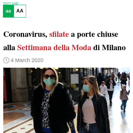
TEXT SIZE
aa
AA
Coronavirus,
sfilate
a porte chiuse
alla
Settimana della Moda
di Milano
4 March 2020