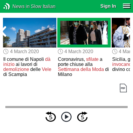
Sign In
News in Slow Italian
4 March 2020
4 March 2020
4 Mar
Il comune di Napoli
dà
Coronavirus,
sfilate
a
Sicilia, gl
inizio
ai lavori di
porte chiuse alla
invocano
demolizione
delle
Vele
Settimana della Moda
di
divino co
di Scampia
Milano