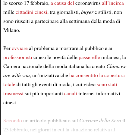
lo scorso 17 febbraio,
a causa del
coronavirus
all’incirca
mille
cittadini cinesi
, tra giornalisti,
buyer
e stilisti, non
sono riusciti a partecipare alla settimana della moda di
Milano.
Per
ovviare
al problema e mostrare al pubblico e ai
professionisti
cinesi le novità delle
passerelle
milanesi, la
Camera nazionale della moda italiana ha creato
China we
are with you
, un’iniziativa che
ha consentito
la copertura
totale
di tutti gli eventi di moda, i cui video
sono stati
trasmessi
sui più importanti
canali
internet informativi
cinesi.
Secondo
un articolo pubblicato sul
Corriere della Sera
il
23 febbraio, nei giorni in cui la situazione relativa al