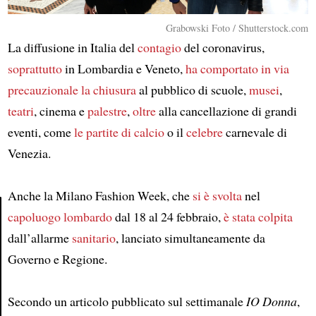
Grabowski Foto / Shutterstock.com
La diffusione in Italia del
contagio
del coronavirus,
soprattutto
in Lombardia e Veneto,
ha comportato
in via
precauzionale
la chiusura
al pubblico di scuole,
musei
,
teatri
, cinema e
palestre
,
oltre
alla cancellazione di grandi
eventi, come
le partite di calcio
o il
celebre
carnevale di
Venezia.
Anche la Milano Fashion Week, che
si è svolta
nel
capoluogo
lombardo
dal 18 al 24 febbraio,
è stata colpita
dall’allarme
sanitario
, lanciato simultaneamente da
Article
Governo e Regione.
Secondo un articolo pubblicato sul settimanale
IO Donna
,