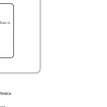
ian is
 Notice