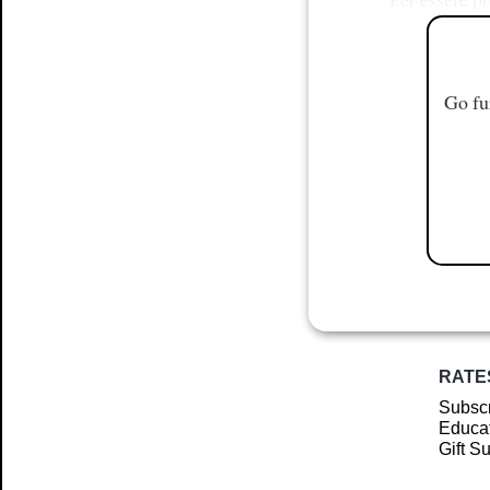
Go fu
RATE
Subscr
Educat
Gift S