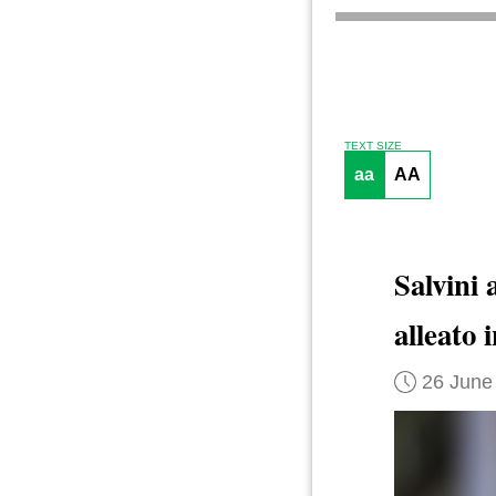
TEXT SIZE
aa
AA
Salvini
alleato
26 June