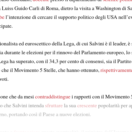
à Luiss Guido Carli di Roma, dietro la visita a Washington di S
be
l’intenzione di cercare il supporto politico degli USA nell’ev
cipate.
ionalista ed euroscettico della Lega, di cui Salvini è il leader, è 
lia durante le elezioni per il rinnovo del Parlamento europeo, lo
ga ha superato, con il 34,3 per cento di consensi, sia il Partito
che il Movimento 5 Stelle, che hanno ottenuto,
rispettivament
voti.
sione che da mesi
contraddistingue
i rapporti con il Movimento 5
o che Salvini intenda
sfruttare
la sua
crescente
popolarità per a
rno, portando così il Paese a nuove elezioni.
ronto a
fronteggiare
questa eventualità, il ministro dell’Interno i