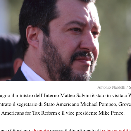
Antonio Nardelli / 
gno il ministro dell’Interno Matteo Salvini è stato in visita a
ntrato il segretario di Stato Americano Michael Pompeo, Grover
i Americans for Tax Reform e il vice presidente Mike Pence.
onso Giordano,
docente
presso il dipartimento di
scienze politi