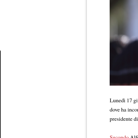
Article
Lunedì 17 giu
dove ha inco
presidente d
Secondo
Alf