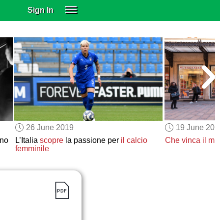
Sign In
SIGN IN
SUBSCRIBE
EDUCATIONAL LICENSES
GIFT CARDS
OTHER LANGUAGES
ABOUT US
ALEXA
26 June 2019
19 June 201
ADJUST COLORS
ano
L’Italia
scopre
la passione per
il calcio
Che vinca il mig
femminile