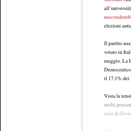
all’universit
nascondereb
elezioni anti
Il partito naz
votato in Ita
maggio. La Le
Democratico 
il 17,1% dei 
Vista la ten
molti pensan
crisi di Gove
Per essere p