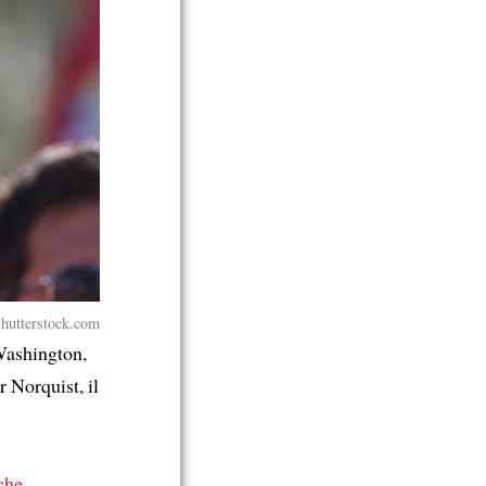
Shutterstock.com
 Washington,
 Norquist, il
che