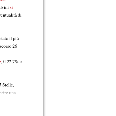
alvini
si
entualità di
stato il più
 scorso 26
e
, il 22,7% e
 Stelle,
prire una