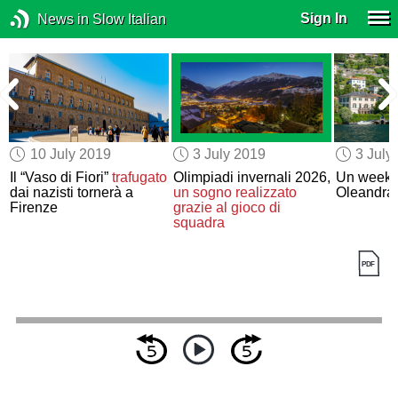
Sign In
News in Slow Italian
10 July 2019
3 July 2019
3 July
Il “Vaso di Fiori”
trafugato
Olimpiadi invernali 2026,
Un weeken
dai nazisti tornerà a
un sogno realizzato
Oleandra
Firenze
grazie al gioco di
squadra