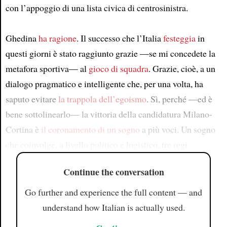
con l’appoggio di una lista civica di centrosinistra.
Ghedina
ha ragione
. Il successo che l’Italia
festeggia
in
questi giorni è stato raggiunto grazie —se mi concedete la
metafora sportiva— al
gioco di squadra
. Grazie, cioè, a un
dialogo pragmatico e intelligente che, per una volta, ha
saputo evitare
la trappola dell’egoismo
. Sì, perché —ed è
bene sottolinearlo— la vittoria della candidatura Milano-
Cortina è
il coronamento di un sogno
a più voci. Un sogno
che coinvolge, a livello politico e logistico, tre regi
Continue the conversation
Go further and experience the full content — and
understand how Italian is actually used.