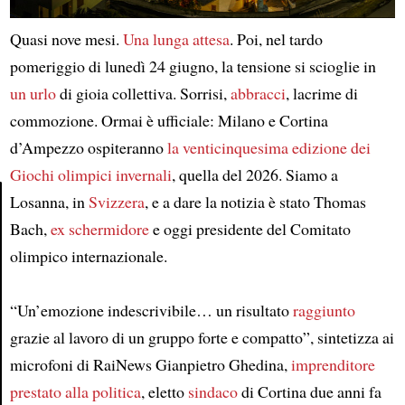
Quasi nove mesi.
Una lunga attesa
. Poi, nel tardo
pomeriggio di lunedì 24 giugno, la tensione si scioglie in
un urlo
di gioia collettiva. Sorrisi,
abbracci
, lacrime di
commozione. Ormai è ufficiale: Milano e Cortina
d’Ampezzo ospiteranno
la venticinquesima edizione dei
Giochi olimpici invernali
, quella del 2026. Siamo a
Losanna, in
Svizzera
, e a dare la notizia è stato Thomas
Bach,
ex schermidore
e oggi presidente del Comitato
Article
olimpico internazionale.
“Un’emozione indescrivibile… un risultato
raggiunto
grazie al lavoro di un gruppo forte e compatto”, sintetizza ai
microfoni di RaiNews Gianpietro Ghedina,
imprenditore
prestato alla politica
, eletto
sindaco
di Cortina due anni fa