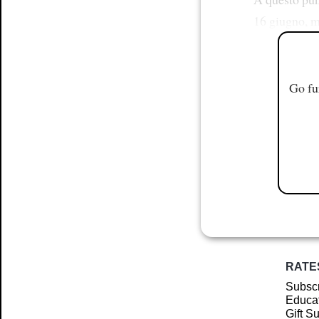
16 giugno, me
Go fu
RATE
Subscr
Educat
Gift S