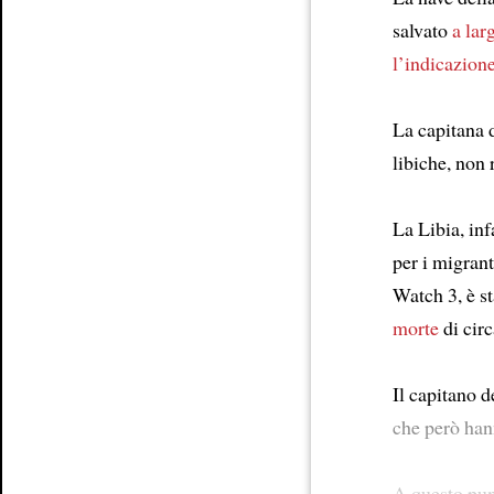
salvato
a lar
l’indicazion
La capitana 
libiche, non
La Libia, inf
per i migrant
Watch 3, è s
morte
di cir
Il capitano d
che però ha
A questo pun