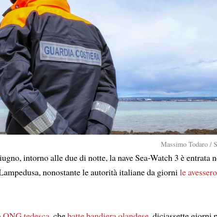
Massimo Todaro / S
ugno, intorno alle due di notte, la nave Sea-Watch 3 è entrata n
 Lampedusa, nonostante le autorità italiane da giorni
le avesser
a
ONG tedesca
, che
batte bandiera olandese
, diciassette giorni