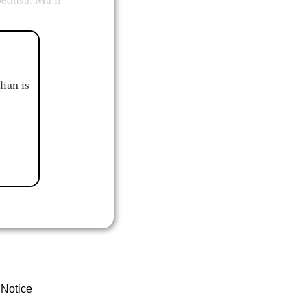
ian is
 Notice