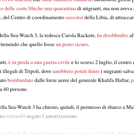
go delle coste libiche
una quarantina
di migranti, ma non aveva 
e
, del Centro di coordinamento
soccorsi
della Libia, di attraccar
della Sea-Watch 3, la tedesca Carola Rackete,
ha disobbedito
al
 ritenendo che quello fosse
un porto sicuro
.
atti,
è in preda a una guerra civile
e lo scorso 2 luglio, il centro
i illegali di Tripoli, dove
sarebbero potuti finire
i migranti salva
tato
bombardato
dalle forze aeree del generale Khalifa Haftar,
p
ca 40 persone.
ella Sea-Watch 3 ha chiesto, quindi, il permesso di sbarco a Malt
nno
entrambi
negato l’autorizzazione.
to, Carola Rackete ha iniziato a
fare rotta verso
l’isola di Lam