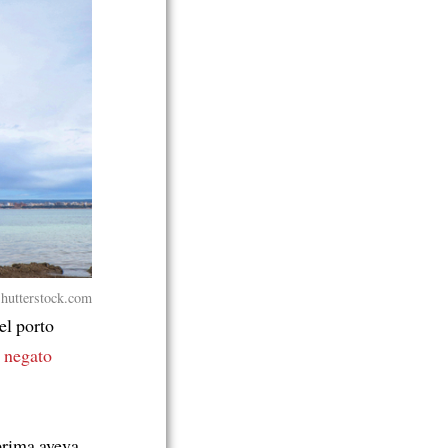
hutterstock.com
el porto
o negato
 prima aveva