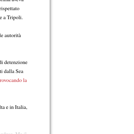
rispettato
e a Tripoli.
le autorità
 di detenzione
ti dalla Sea
rovocando la
a e in Italia,
pedusa. Ma il