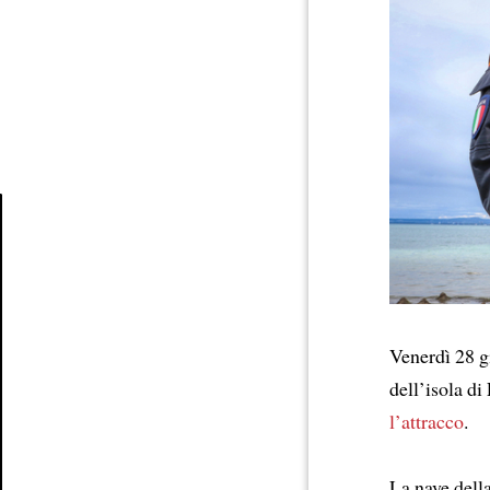
Article
Venerdì 28 gi
dell’isola di
l’attracco
.
La nave dell