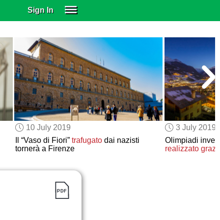
Sign In
SIGN IN
SUBSCRIBE
EDUCATIONAL LICENSES
GIFT CARDS
OTHER LANGUAGES
ABOUT US
ALEXA
10 July 2019
3 July 2019
ADJUST COLORS
Il “Vaso di Fiori”
trafugato
dai nazisti
Olimpiadi inver
tornerà a Firenze
realizzato
grazi