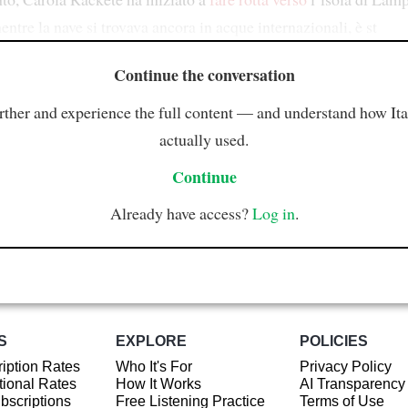
ntre la nave si trovava ancora in acque internazionali, è st
Continue the conversation
rther and experience the full content — and understand how Ital
actually used.
Continue
Already have access?
Log in
.
S
EXPLORE
POLICIES
iption Rates
Who It's For
Privacy Policy
ional Rates
How It Works
AI Transparency
ubscriptions
Free Listening Practice
Terms of Use