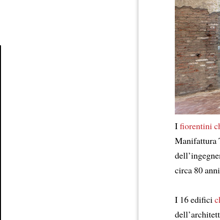
Article
I
fiorentini
c
Manifattura
dell’ingegner
circa 80 anni
I 16 edifici
c
dell’archite