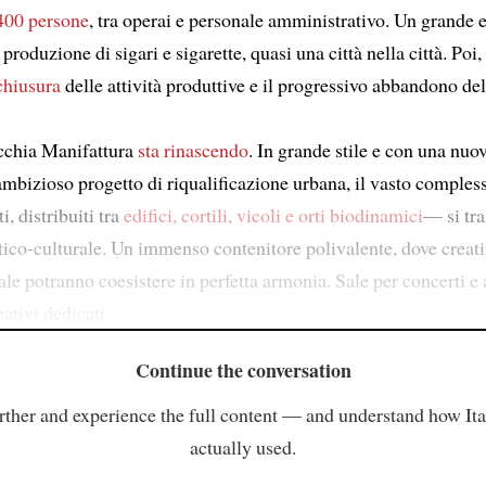
400 persone
, tra operai e personale amministrativo. Un grande
 produzione di sigari e sigarette, quasi una città nella città. Poi
chiusura
delle attività produttive e il progressivo abbandono dell
cchia Manifattura
sta rinascendo
. In grande stile e con una nuov
ambizioso progetto di riqualificazione urbana, il vasto compl
i, distribuiti tra
edifici, cortili, vicoli e orti biodinamici
— si tr
tico-culturale. Un immenso contenitore polivalente, dove creativ
le potranno coesistere in perfetta armonia. Sale per concerti e a
eativi dedicati
Continue the conversation
rther and experience the full content — and understand how Ital
actually used.