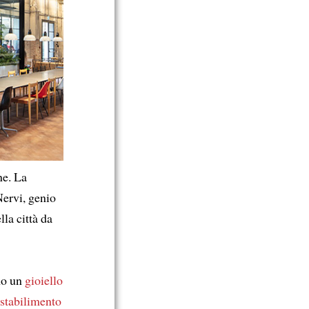
ne. La
Nervi, genio
la città da
ono un
gioiello
 stabilimento