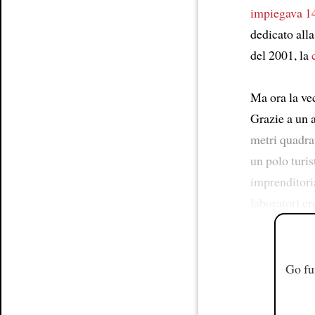
impiegava 1
dedicato alla
del 2001, la
Ma ora la ve
Grazie a un 
metri quadrat
un polo turis
imprenditoria
laboratori cr
Go fu