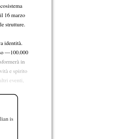
 ecosistema
, il 16 marzo
e strutture.
a identità.
esso —100.000
asformerà in
ità e spirito
ltri eventi,
ian is