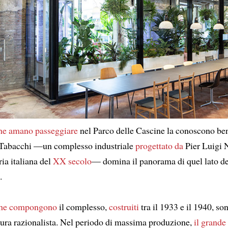
he amano passeggiare
nel Parco delle Cascine la conoscono be
 Tabacchi —un complesso industriale
progettato da
Pier Luigi 
ia italiana del
XX secolo
— domina il panorama di quel lato del
.
he compongono
il complesso,
costruiti
tra il 1933 e il 1940, s
ttura razionalista. Nel periodo di massima produzione,
il grande