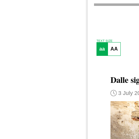
TEXT SIZE
aa
AA
Dalle si
3 July 2