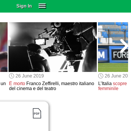
Sign In
SIGN IN
SUBSCRIBE
EDUCATIONAL LICENSES
GIFT CARDS
OTHER LANGUAGES
ABOUT US
ALEXA
26 June 2019
26 June 201
ADJUST COLORS
 un
È morto
Franco Zeffirelli, maestro italiano
L’Italia
scopre
l
del cinema e del teatro
femminile