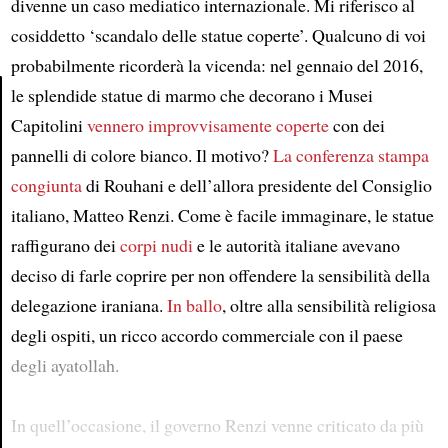
divenne un caso mediatico internazionale. Mi riferisco al
cosiddetto ‘scandalo delle statue coperte’. Qualcuno di voi
probabilmente ricorderà la vicenda: nel gennaio del 2016,
le splendide statue di marmo che decorano i Musei
Capitolini
vennero improvvisamente coperte
con dei
Article
pannelli di colore bianco. Il motivo?
La conferenza stampa
congiunta
di Rouhani e dell’allora presidente del Consiglio
italiano, Matteo Renzi. Come è facile immaginare, le statue
raffigurano dei
corpi nudi
e le autorità italiane avevano
deciso di farle coprire per non offendere la sensibilità della
delegazione iraniana.
In ballo
, oltre alla sensibilità religiosa
degli ospiti, un ricco accordo commerciale con il paese
degli ayatollah.
In quell’occasione, il governo Renzi venne criticato da più