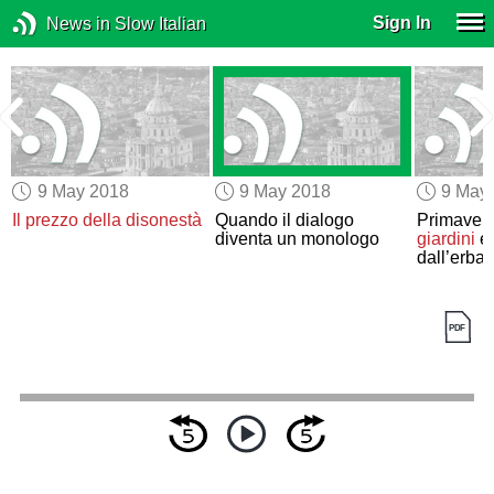
Sign In
News in Slow Italian
9 May 2018
9 May 2018
9 May
Il prezzo della disonestà
Quando il dialogo
Primaver
a
diventa un monologo
giardini
e 
o
dall’erba