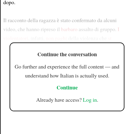
dopo.
Il racconto della ragazza è stato confermato da alcuni
video, che hanno ripreso il
barbaro
assalto di gruppo.
I
violentatori
, infatti,
non paghi
della violenza che
st
Continue the conversation
Go further and experience the full content — and
understand how Italian is actually used.
Continue
Already have access?
Log in
.