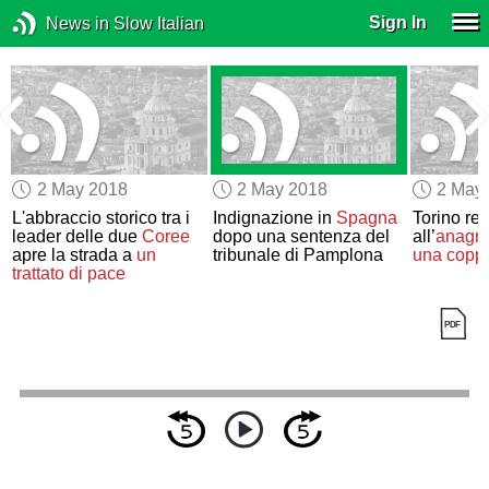
Sign In
News in Slow Italian
2 May 2018
2 May 2018
2 May
L'abbraccio storico tra i
Indignazione in
Spagna
Torino reg
leader delle due
Coree
dopo una sentenza del
all’
anagra
apre la strada a
un
tribunale di Pamplona
una copp
trattato di pace