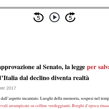
approvazione al Senato, la legge
per salv
’Italia dal declino diventa realtà
ber 2017
i dall’aspetto incantato. Luoghi della memoria, sospesi nel tem
evali
arrampicate
su colline verdeggianti
.
Borghi d’epoca rinas