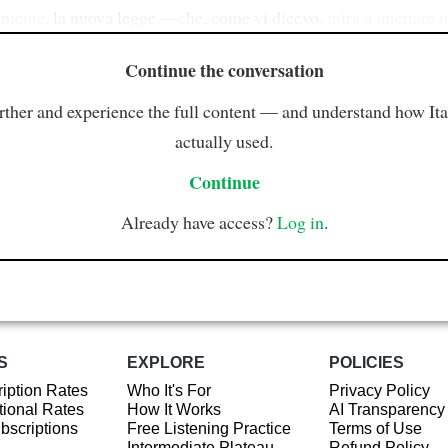
amente
, la nuova legge —che, come vi dicevo,
mira a iniettare 
Continue the conversation
rther and experience the full content — and understand how Ital
actually used.
Continue
Already have access?
Log in
.
S
EXPLORE
POLICIES
iption Rates
Who It's For
Privacy Policy
ional Rates
How It Works
AI Transparency
ubscriptions
Free Listening Practice
Terms of Use
Intermediate Plateau
Refund Policy