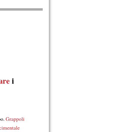
are
i
po.
Grappoli
cimentale