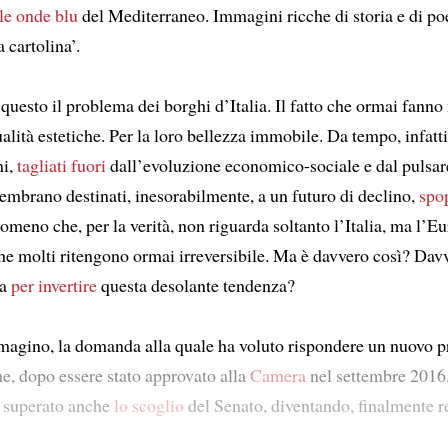
lle onde blu
del Mediterraneo. Immagini ricche di storia e di po
 cartolina’.
questo il problema dei borghi d’Italia. Il fatto che ormai fanno 
ualità estetiche. Per la loro bellezza immobile. Da tempo, infatti,
ni,
tagliati fuori
dall’evoluzione economico-sociale e dal pulsare
sembrano destinati, inesorabilmente, a un futuro di declino,
spo
omeno che, per la verità, non riguarda soltanto l’Italia, ma l’E
che molti ritengono ormai irreversibile. Ma è davvero così? Dav
la
per invertire
questa desolante tendenza?
magino, la domanda alla quale ha voluto rispondere un nuovo p
he, dopo essere stato approvato alla
Camera
nel settembre 2016,
 superato anche
lo scoglio
del Senato, diventando, finalmente re