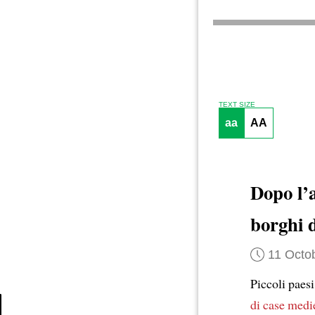
TEXT SIZE
aa
AA
Dopo l’
borghi d
11 Octo
Piccoli paes
di case medi