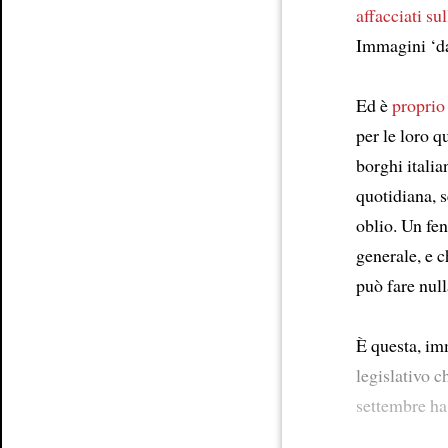
affacciati su
Article
Immagini ‘da
Ed è
proprio
per le loro q
borghi italia
quotidiana, 
oblio. Un fen
generale, e 
può fare nul
È questa, im
legislativo c
settembre ha