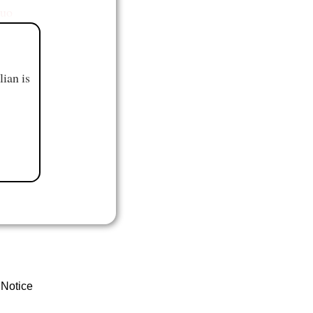
nuo
ian is
 Notice