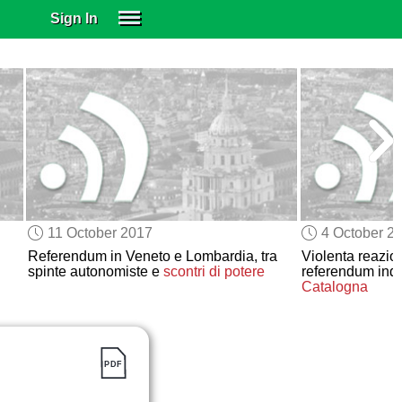
Sign In
SIGN IN
SUBSCRIBE
EDUCATIONAL LICENSES
GIFT CARDS
OTHER LANGUAGES
ABOUT US
ALEXA
11 October 2017
4 October 2
ADJUST COLORS
Referendum in Veneto e Lombardia, tra
Violenta reazio
spinte autonomiste e
scontri di potere
referendum indi
Catalogna