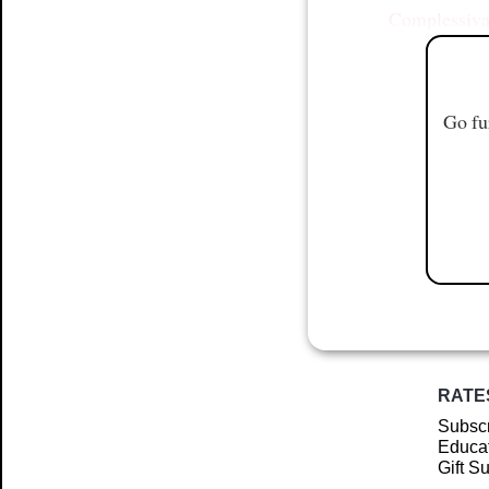
Complessiv
Go fu
RATE
Subscr
Educat
Gift S