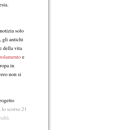
esia.
notizia solo
 gli antichi
 della vita
polamento
e
uropa in
vero non si
rogetto
 lo scorso 21
altà.