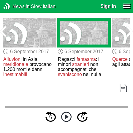
Sign In
News in Slow Italian
6 September 2017
6 September 2017
6 Sep
Alluvioni
in Asia
Ragazzi
fantasma
: i
Querce
co
meridionale
provocano
minori
stranieri
non
agli attacc
1.200 morti e danni
accompagnati che
inestimabili
svaniscono
nel nulla