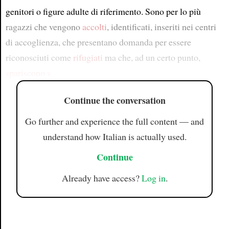
genitori o figure adulte di riferimento. Sono per lo più
ragazzi che vengono
accolti
, identificati, inseriti nei centri
di accoglienza, che presentano domanda per essere
riconosciuti come
rifugiati
ma che, ad un certo punto,
spariscono s
Continue the conversation
Go further and experience the full content — and
understand how Italian is actually used.
Continue
Already have access?
Log in
.