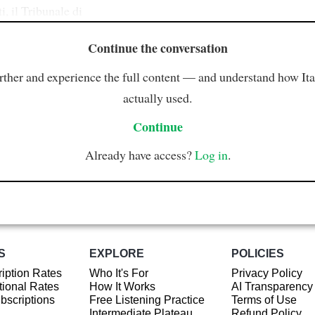
ti, il Tribunale di
Continue the conversation
rther and experience the full content — and understand how Ital
actually used.
Continue
Already have access?
Log in
.
S
EXPLORE
POLICIES
iption Rates
Who It's For
Privacy Policy
ional Rates
How It Works
AI Transparency
ubscriptions
Free Listening Practice
Terms of Use
Intermediate Plateau
Refund Policy