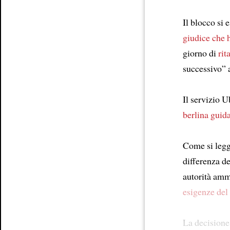
Article
Il blocco si 
giudice che 
giorno di
rit
successivo” 
Il servizio 
berlina
guida
Come si legge
differenza de
autorità amm
esigenze del
La decisione