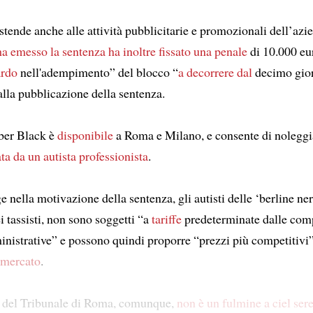
estende anche alle attività pubblicitarie e promozionali dell’azi
ha emesso la sentenza
ha inoltre fissato una penale
di 10.000 eu
ardo
nell'adempimento” del blocco “
a decorrere dal
decimo gio
alla pubblicazione della sentenza.
Uber Black è
disponibile
a Roma e Milano, e consente di nolegg
ta da un autista professionista
.
 nella motivazione della sentenza, gli autisti delle ‘berline ner
i tassisti, non sono soggetti “a
tariffe
predeterminate dalle com
inistrative” e possono quindi proporre “prezzi più competitivi
 mercato
.
 del Tribunale di Roma, comunque,
non è un fulmine a ciel ser