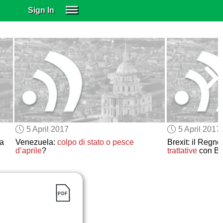
Sign In
SIGN IN
SUBSCRIBE
EDUCATIONAL LICENSES
GIFT CARDS
OTHER LANGUAGES
ABOUT US
ALEXA
5 April 2017
5 April 2017
ADJUST COLORS
ra
Venezuela:
colpo di stato o pesce
Brexit: il Regn
d’aprile
?
trattative
con Br