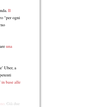
enda.
Il
ro “per ogni
rno
iare
una
e’ Uber, a
petenti
”
in base alle
eno
. Già due