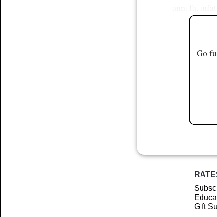
anni fa, infat
Go fu
RATE
Subscr
Educat
Gift S