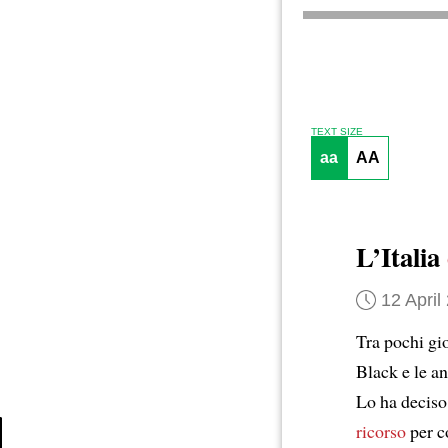
TEXT SIZE
aa
AA
L’Italia
12 April
Tra pochi gio
Black e le a
Lo ha deciso
ricorso
per co