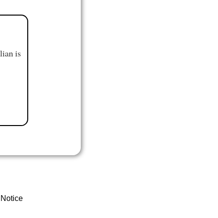
ian is
 Notice