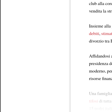
club alla co
Article
vendita la st
Insieme alla 
debiti
,
stimat
divorzio tra 
Affidandosi a
presidenza d
moderno, per
risorse finan
Una famiglia 
tifosi
di tutta
15 trofei ita