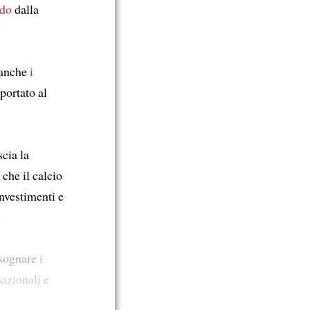
ndo
dalla
anche
i
portato al
cia la
che il calcio
nvestimenti e
.
r sognare
i
nazionali e