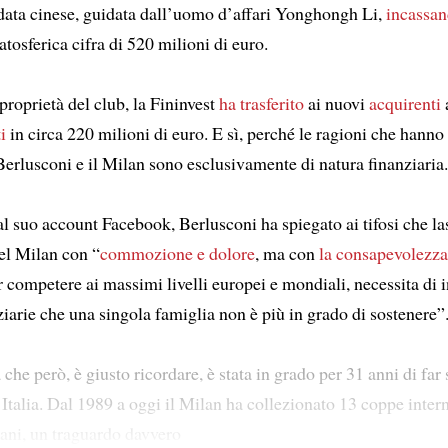
rdata cinese, guidata dall’uomo d’affari Yonghongh Li,
incassa
ratosferica cifra di 520 milioni di euro.
proprietà del club, la Fininvest
ha trasferito
ai nuovi
acquirenti
i
in circa 220 milioni di euro. E sì, perché le ragioni che hanno 
Berlusconi e il Milan sono esclusivamente di natura finanziaria.
l suo account Facebook, Berlusconi ha spiegato ai tifosi che las
el Milan con “
commozione e dolore
, ma con
la consapevolezza
 competere ai massimi livelli europei e mondiali, necessita di i
ziarie che una singola famiglia non è più in grado di sostenere”
che però, è giusto ricordare, è stata in grado per 31 anni di fa
 Italia. Dal 1989 a oggi il Milan ha collezionato 13 coppe inter
liani, un traguardo davvero