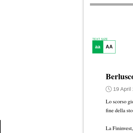
TEXT SIZE
aa
AA
Berlusc
19 April
Lo scorso gio
fine della st
La Fininvest