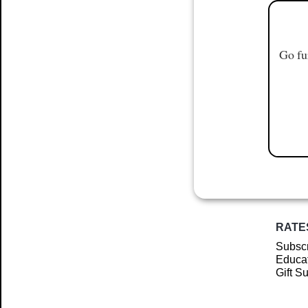
Go fu
RATE
Subscr
Educat
Gift S