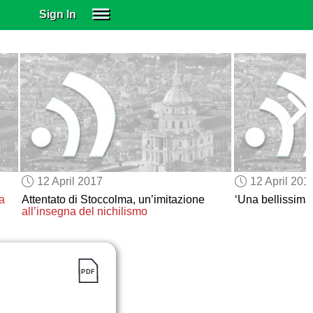
Sign In
SIGN IN
SUBSCRIBE
EDUCATIONAL LICENSES
GIFT CARDS
OTHER LANGUAGES
ABOUT US
ALEXA
12 April 2017
12 April 201
ADJUST COLORS
a
Attentato di Stoccolma, un’imitazione
‘Una bellissim
all’insegna del nichilismo