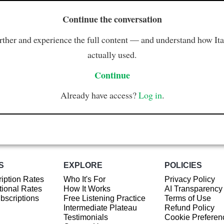
Continue the conversation
rther and experience the full content — and understand how Ital
actually used.
Continue
Already have access?
Log in
.
S
EXPLORE
POLICIES
iption Rates
Who It's For
Privacy Policy
ional Rates
How It Works
AI Transparency
ubscriptions
Free Listening Practice
Terms of Use
Intermediate Plateau
Refund Policy
Testimonials
Cookie Preferen