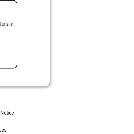
ian is
 Notice
ces