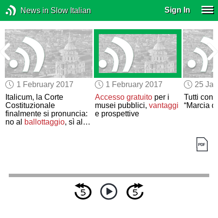
Sign In
News in Slow Italian
1 February 2017
1 February 2017
25 Jan
e
Italicum, la Corte
Accesso gratuito
per i
Tutti cont
Costituzionale
musei pubblici,
vantaggi
“Marcia d
finalmente si pronuncia:
e prospettive
no al
ballottaggio
, sì al
premio di maggioranza