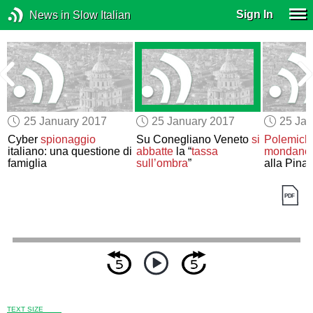
Sign In
News in Slow Italian
25 January 2017
25 January 2017
25 Jan
Cyber
spionaggio
Su Conegliano Veneto
si
Polemich
italiano: una questione di
abbatte
la “
tassa
mondano
famiglia
sull’ombra
”
alla Pina
TEXT SIZE