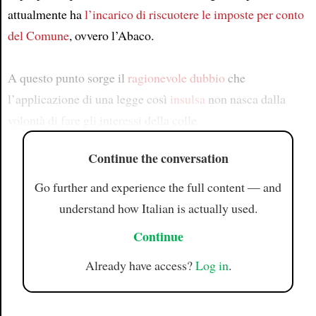
attualmente ha
l’incarico di riscuotere le imposte per conto
del Comune
, ovvero l’Abaco.
A questo punto sorge il
ragionevole dubbio
che
l’applicazione di una legge così
insulsa
non nasca dalla
volontà di fare gli interessi della colle
Continue the conversation
Go further and experience the full content — and
understand how Italian is actually used.
Continue
Already have access?
Log in
.