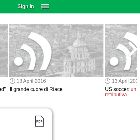
Sign In
SIGN IN
SUBSCRIBE
EDUCATIONAL LICENSES
GIFT CARDS
OTHER LANGUAGES
ABOUT US
ALEXA
13 April 2016
13 April 201
ADJUST COLORS
ed”
Il grande cuore di Riace
US soccer:
un c
retributiva