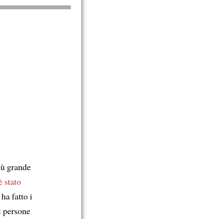
iù grande
è stato
ha fatto i
i persone