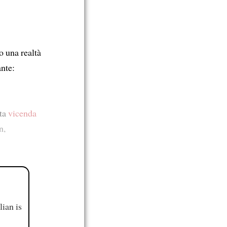
o una realtà
ante:
sta
vicenda
n,
ian is