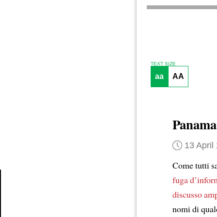
TEXT SIZE
aa
AA
Panama
13 April
Come tutti s
fuga d’infor
discusso am
Article
nomi di qual