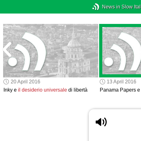
News in Slow Ital
20 April 2016
13 April 2016
Inky e
il desiderio universale
di libertà
Panama Papers 