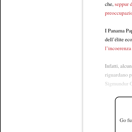
che,
seppur d
preoccupazi
I Panama Pap
dell’élite e
l’incoerenza
Infatti, alcu
riguardano p
Sigmundur G
Go fu