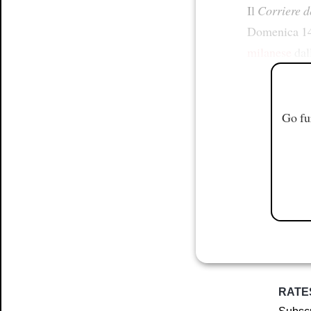
Il
Corriere d
Domenica 14
milanese
dal
Go fu
RATE