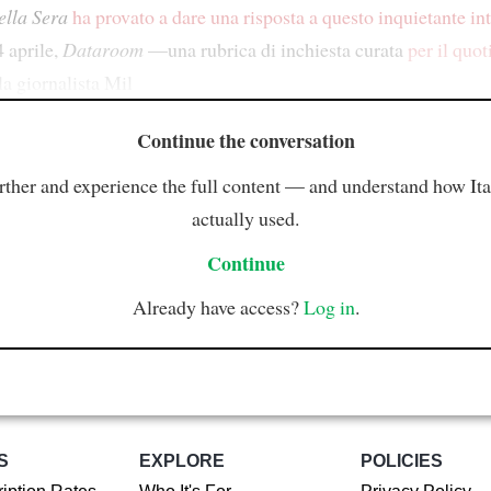
ella Sera
ha provato a dare una risposta a questo inquietante in
 aprile,
Dataroom
—una rubrica di inchiesta curata
per il quo
la giornalista Mil
Continue the conversation
rther and experience the full content — and understand how Ital
actually used.
Continue
Already have access?
Log in
.
S
EXPLORE
POLICIES