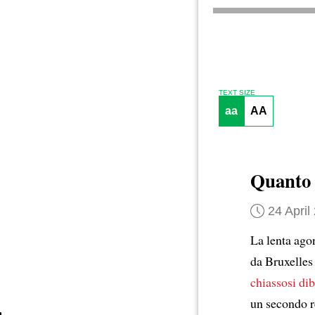
TEXT SIZE
aa
AA
Quanto c
24 April
La lenta ago
da Bruxelles
chiassosi dib
un secondo r