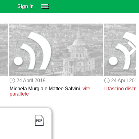
Sign In
SIGN IN
SUBSCRIBE
EDUCATIONAL LICENSES
GIFT CARDS
OTHER LANGUAGES
ABOUT US
ALEXA
24 April 2019
24 April 201
ADJUST COLORS
Michela Murgia e Matteo Salvini,
vite
Il fascino discre
parallele