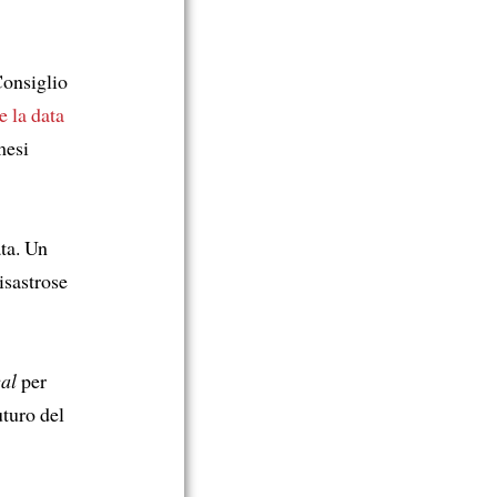
 Consiglio
e la data
mesi
ata. Un
isastrose
al
per
uturo del