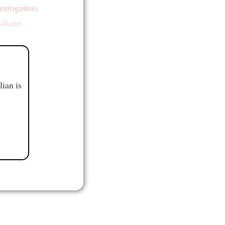
terrogativo
.
tidiano
ian is