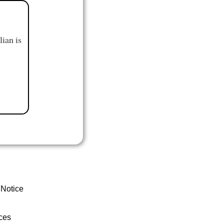
ian is
 Notice
ces