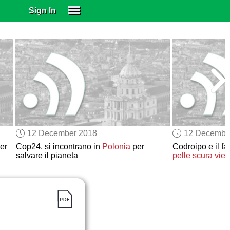
Sign In
SIGN IN
SUBSCRIBE
EDUCATIONAL LICENSES
GIFT CARDS
OTHER LANGUAGES
ABOUT US
ALEXA
12 December 2018
12 Decembe
ADJUST COLORS
er
Cop24, si incontrano in
Polonia
per
Codroipo e il f
salvare il pianeta
pelle scura
viet