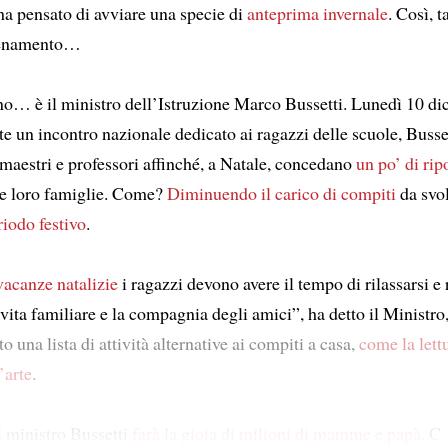
a pensato di avviare una specie di
anteprima invernale
. Così, t
llenamento…
o… è il ministro dell’Istruzione Marco Bussetti. Lunedì 10 di
 un incontro nazionale dedicato ai ragazzi delle scuole, Busset
 maestri e professori affinché, a Natale, concedano
un po’ di rip
lle loro famiglie. Come?
Diminuendo il carico di compiti
da svol
riodo festivo
.
vacanze natalizie
i ragazzi devono avere il tempo di rilassarsi e r
 vita familiare e la compagnia degli amici”, ha detto il Ministro
to una lista di attività alternative ai compiti a casa,
come la lett
’arte
.
l ministro Bussetti
farà la gioia di milioni di mamme e papà
. C