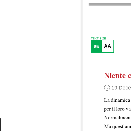
TEXT SIZE
aa
AA
Niente c
19 Dec
La dinamica 
per il loro v
Normalmente
Ma quest’anno