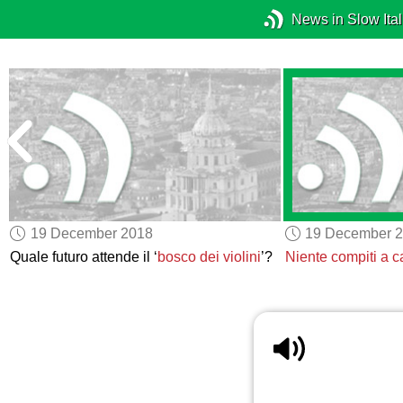
News in Slow Ital
19 December 2018
19 December 
Quale futuro attende il ‘
bosco dei violini
’?
Niente compiti a c