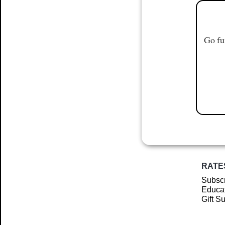
Go fu
RATE
Subscr
Educat
Gift S