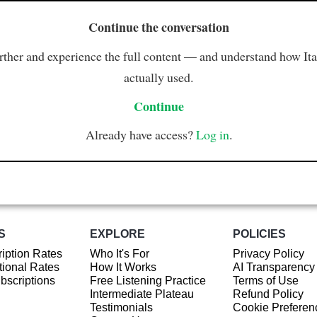
Continue the conversation
rther and experience the full content — and understand how Ital
actually used.
Continue
Already have access?
Log in
.
S
EXPLORE
POLICIES
iption Rates
Who It's For
Privacy Policy
ional Rates
How It Works
AI Transparency
ubscriptions
Free Listening Practice
Terms of Use
Intermediate Plateau
Refund Policy
Testimonials
Cookie Preferen