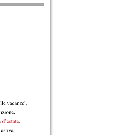
lle vacanze’,
inzione.
 d’estate
.
estive,