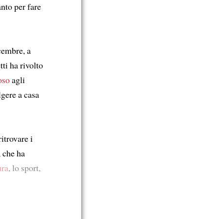
anto per fare
cembre, a
ti ha rivolto
oso
agli
gere a casa
itrovare i
, che ha
ura
, lo sport,