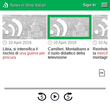
Sign In
News in Slow Italian
10 April 2019
10 April 2019
10 Apr
Libia, si intensifica il
Camilleri, Montalbano e
Reinhold 
rischio di
una guerra per
il ruolo didattico della
la
mercifi
procura
televisione
montagn