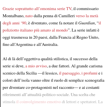
Grazie soprattutto all’omonima serie TV
, il commissario
Montalbano,
nato
dalla penna di Camilleri
verso la metà
degli anni ‘90
, è diventato, come fa notare il
Guardian
, “
il
poliziotto italiano più amato al mondo
”. La serie infatti è
Article
oggi trasmessa in 20 paesi, dalla Francia al Regno Unito,
fino all’Argentina e all’Australia.
Al di là dell’oggettiva qualità stilistica, il successo della
serie si deve,
a mio avviso
, a due fattori. Al grande carisma
scenico della Sicilia —il lessico,
il paesaggio, i profumi
e i
colori dell’isola vanno oltre il ruolo di semplice scenografia
per diventare co-protagonisti nel racconto— e ai costanti
riferimenti all’attualità politico-sociale. Una scelta che
stimola
il coinvolgimento emotivo
di lettori e spettatori. La