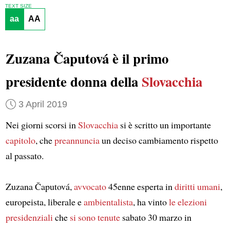
TEXT SIZE
aa
AA
Zuzana Čaputová è il primo
presidente donna della
Slovacchia
3 April 2019
Nei giorni scorsi in
Slovacchia
si è scritto un importante
capitolo
, che
preannuncia
un deciso cambiamento rispetto
al passato.
Zuzana Čaputová,
avvocato
45enne esperta in
diritti umani
,
europeista, liberale e
ambientalista
, ha vinto
le elezioni
presidenziali
che
si sono tenute
sabato 30 marzo in