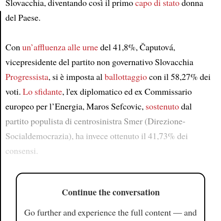
Slovacchia, diventando così il primo
capo di stato
donna
del Paese.
Article
Con
un’affluenza alle urne
del 41,8%, Čaputová,
vicepresidente del partito non governativo Slovacchia
Progressista
, si è imposta al
ballottaggio
con il 58,27% dei
voti.
Lo sfidante
, l'ex diplomatico ed ex Commissario
europeo per l’Energia, Maros Sefcovic,
sostenuto
dal
partito populista di centrosinistra Smer (Direzione-
Socialdemocrazia), ha invece ottenuto il 41,73% dei
consensi.
Continue the conversation
Go further and experience the full content — and