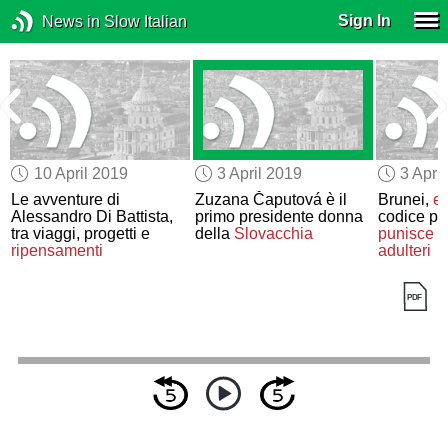
Sign In
News in Slow Italian
10 April 2019
3 April 2019
3 Apri
Le avventure di
Zuzana Čaputová è il
Brunei,
en
Alessandro Di Battista,
primo presidente donna
codice pe
tra viaggi, progetti e
della
Slovacchia
punisce
o
ripensamenti
adulteri