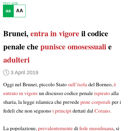
TEXT SIZE
aa
AA
Brunei,
entra in vigore
il codice
penale che
punisce
omosessuali
e
adulteri
3 April 2019
Oggi nel Brunei, piccolo Stato
sull’isola
del Borneo,
è
entrato in vigore
un discusso codice penale
ispirato
alla
sharia, la legge islamica che prevede
pene corporali
per i
fedeli che non seguono
i principi
dettati dal
Corano
.
La popolazione,
prevalentemente
di
fede musulmana
, si