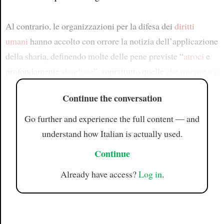
Al contrario, le organizzazioni per la difesa dei
diritti
umani
hanno accolto con orrore la notizia dell’applicazione
della sharia, definendo molte delle pene previste “
atroci
e
profondamente
sbagliate
”, soprattutto quelle
che mirano a c
Continue the conversation
Go further and experience the full content — and
understand how Italian is actually used.
Continue
Already have access?
Log in
.