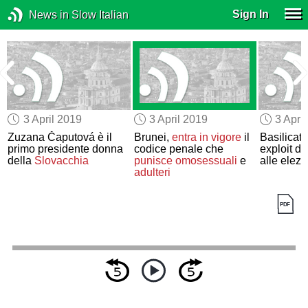
Sign In
News in Slow Italian
3 April 2019
3 April 2019
3 Apri
Zuzana Čaputová è il
Brunei,
entra in vigore
il
Basilicat
primo presidente donna
codice penale che
exploit de
della
Slovacchia
punisce
omosessuali
e
alle elezi
adulteri