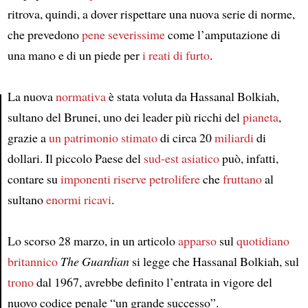
ritrova, quindi, a dover rispettare una nuova serie di norme,
che prevedono
pene severissime
come l’amputazione di
una mano e di un piede per
i reati di furto
.
La nuova
normativa
è stata voluta da Hassanal Bolkiah,
sultano del Brunei, uno dei leader più ricchi del
pianeta
,
Article
grazie a
un patrimonio
stimato
di circa 20
miliardi
di
dollari. Il piccolo Paese del
sud-est asiatico
può, infatti,
contare su
imponenti
riserve petrolifere
che
fruttano
al
sultano
enormi ricavi
.
Lo scorso 28 marzo, in un articolo
apparso
sul
quotidiano
britannico
The Guardian
si legge che Hassanal Bolkiah, sul
trono
dal 1967, avrebbe definito l’entrata in vigore del
nuovo codice penale “un grande successo”.