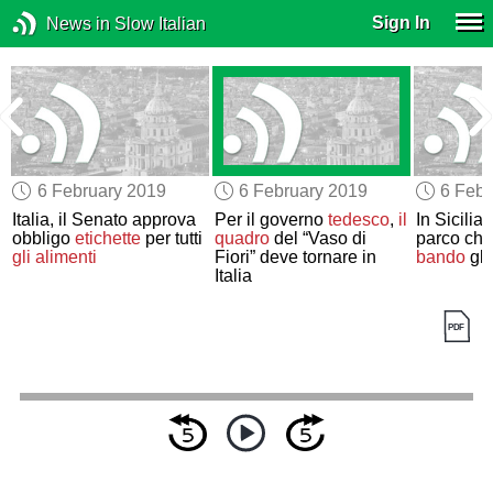
Sign In
News in Slow Italian
6 February 2019
6 February 2019
6 Febr
Italia, il Senato approva
Per il governo
tedesco
,
il
In Sicilia
obbligo
etichette
per tutti
quadro
del “Vaso di
parco ch
gli alimenti
Fiori” deve tornare in
bando
gli
Italia