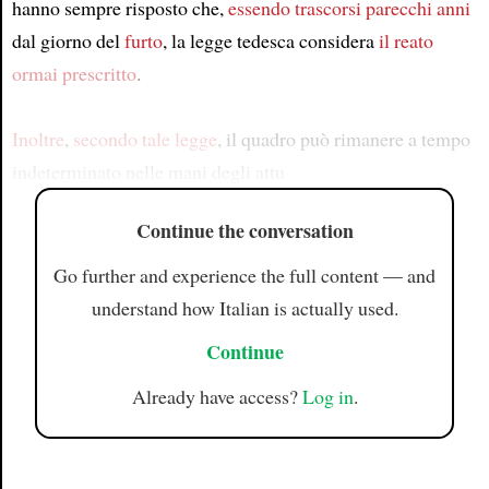
hanno sempre risposto che,
essendo trascorsi parecchi anni
dal giorno del
furto
, la legge tedesca considera
il reato
ormai prescritto
.
Inoltre
,
secondo tale legge
, il quadro può rimanere a tempo
indeterminato nelle mani degli attu
Continue the conversation
Go further and experience the full content — and
understand how Italian is actually used.
Continue
Already have access?
Log in
.