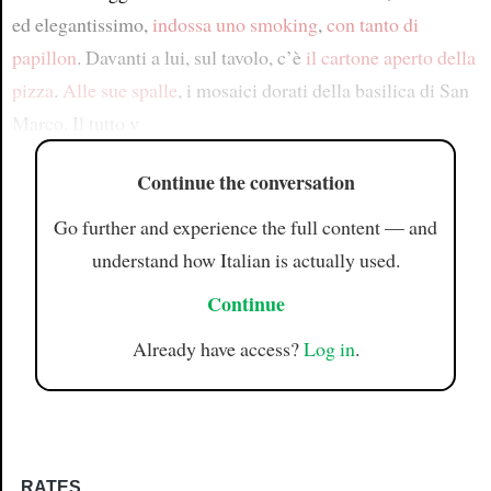
ed elegantissimo,
indossa uno smoking
,
con tanto di
papillon
. Davanti a lui, sul tavolo, c’è
il cartone aperto della
pizza
.
Alle sue spalle
, i mosaici dorati della basilica di San
Marco. Il tutto v
Continue the conversation
Go further and experience the full content — and
understand how Italian is actually used.
Continue
Already have access?
Log in
.
RATES