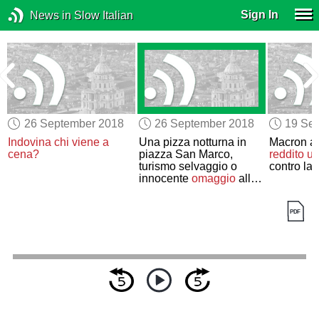
Sign In
News in Slow Italian
26 September 2018
26 September 2018
19 Se
Indovina chi viene a
Una pizza notturna in
Macron an
à
cena?
piazza San Marco,
reddito u
turismo selvaggio o
contro la 
innocente
omaggio
alla
bellezza
?