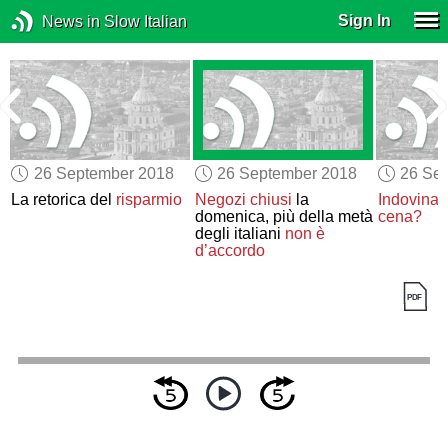
Sign In
News in Slow Italian
26 September 2018
26 September 2018
26 Se
La retorica del
risparmio
Negozi
chiusi
la
Indovina 
domenica, più della metà
cena?
degli italiani
non è
d’accordo