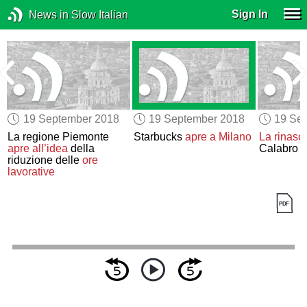
Sign In
News in Slow Italian
19 September 2018
19 September 2018
19 Se
La regione Piemonte
Starbucks
apre a Milano
La rinasci
apre all’idea
della
Calabro
riduzione delle
ore
lavorative