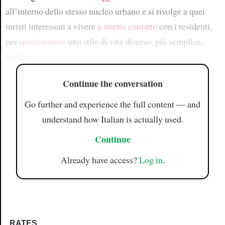
all’interno dello stesso nucleo urbano e si rivolge a quei
turisti interessati a vivere
a stretto contatto
con i residenti,
per
sperimentare
uno stile di vita diverso, più semplice,
legato
Continue the conversation
Go further and experience the full content — and
understand how Italian is actually used.
Continue
Already have access?
Log in
.
RATES