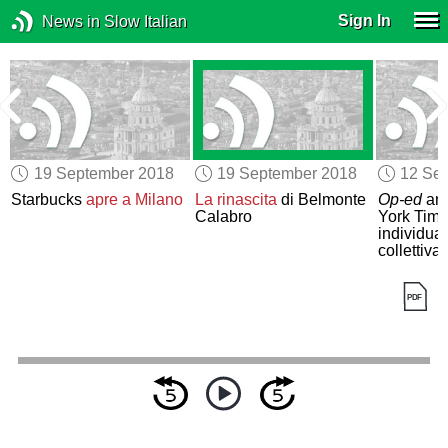
Sign In
News in Slow Italian
19 September 2018
19 September 2018
12 Se
Starbucks
apre a Milano
La rinascita
di Belmonte
Op-ed
ano
Calabro
York Time
individual
collettiva