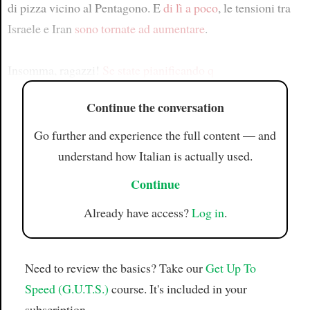
di pizza vicino al Pentagono. E
di lì a poco
, le tensioni tra
Israele e Iran
sono tornate ad aumentare
.
Insomma, ragazzi!
Se state pianificando q
Continue the conversation
Go further and experience the full content — and
understand how Italian is actually used.
Continue
Already have access?
Log in
.
Need to review the basics? Take our
Get Up To
Speed (G.U.T.S.)
course. It's included in your
subscription.