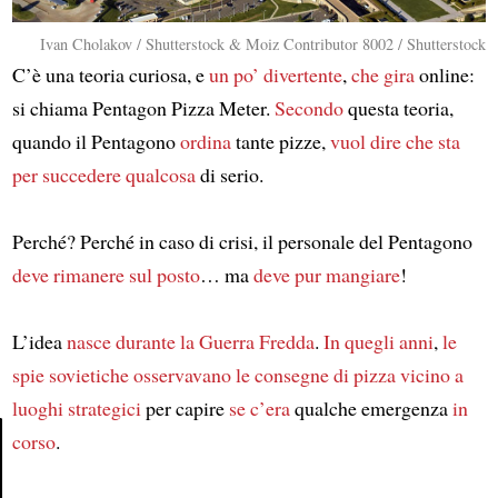
Ivan Cholakov / Shutterstock & Moiz Contributor 8002 / Shutterstock
C’è una teoria curiosa, e
un po’ divertente
,
che gira
online:
si chiama Pentagon Pizza Meter.
Secondo
questa teoria,
quando il Pentagono
ordina
tante pizze,
vuol dire che
sta
per succedere
qualcosa
di serio.
Perché? Perché in caso di crisi, il personale del Pentagono
deve rimanere sul posto
… ma
deve pur mangiare
!
L’idea
nasce durante
la Guerra Fredda
.
In quegli anni
,
le
spie sovietiche
osservavano
le consegne di pizza
vicino a
luoghi strategici
per capire
se c’era
qualche emergenza
in
corso
.
Article