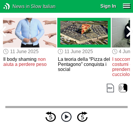
Sign In
News in Slow Italian
11 June 2025
11 June 2025
4 Jun
Il body shaming
non
La teoria della “Pizza del
I soccorrit
aiuta a perdere peso
Pentagono” conquista i
costumi d
social
prendersi
cucciolo d