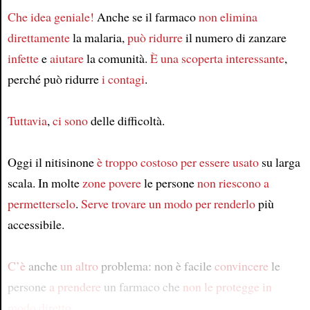
Che idea geniale!
Anche se il farmaco
non elimina
direttamente
la malaria,
può ridurre
il numero di zanzare
infette
e
aiutare
la comunità.
È una scoperta interessante
,
perché può ridurre
i contagi
.
Tuttavia
,
ci sono
delle difficoltà.
Oggi il nitisinone
è troppo costoso
per essere usato
su larga
scala. In molte
zone povere
le persone
non riescono a
permetterselo
.
Serve trovare un modo
per renderlo
più
accessibile.
C’è
anche
un altro
problema: non è facile
convincere
le
persone
a prendere
un farmaco che
non le protegge in
modo diretto
.