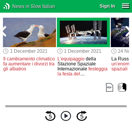
Sign In
News in Slow Italian
1 December 2021
1 December 2021
24 No
Il cambiamento climatico
L'equipaggio
della
La Russi
fa aumentare
i divorzi
tra
Stazione Spaziale
un'enorm
a
gli albatros
Internazionale
festeggia
spaziali
la festa del
Ringraziamento