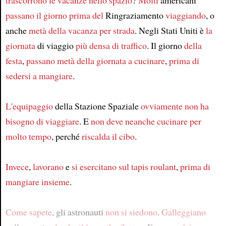
trascorrono
le vacanze
nello spazio
?
Molti
americani
passano
il giorno
prima del
Ringraziamento
viaggiando
, o
anche
metà
della vacanza
per strada
. Negli Stati Uniti è
la
giornata
di viaggio
più densa di traffico
. Il giorno
della
festa
,
passano
metà della giornata
a cucinare
,
prima di
sedersi
a mangiare
.
L'equipaggio
della Stazione Spaziale
ovviamente
non ha
bisogno
di viaggiare
. E
non deve
neanche
cucinare
per
molto tempo
, perché
riscalda
il cibo
.
Invece
,
lavorano
e
si esercitano
sul tapis roulant
,
prima di
mangiare
insieme
.
Come sapete
, gli astronauti
non si siedono
.
Galleggiano