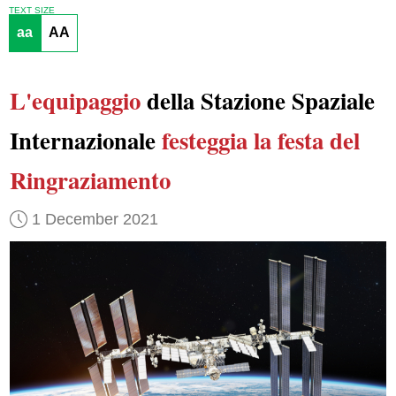
TEXT SIZE
aa
AA
L'equipaggio
della Stazione Spaziale
Internazionale
festeggia
la festa del
Ringraziamento
1 December 2021