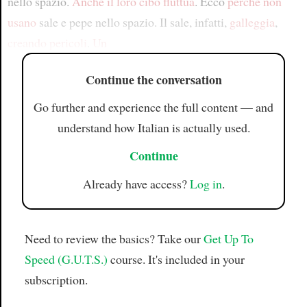
nello spazio.
Anche
il loro cibo
fluttua
. Ecco
perché
non
usano
sale e pepe nello spazio. Il sale, infatti,
galleggia
,
creando
pericoli
.
Un
Continue the conversation
Go further and experience the full content — and
understand how Italian is actually used.
Continue
Already have access?
Log in
.
Need to review the basics? Take our
Get Up To
Speed (G.U.T.S.)
course. It's included in your
subscription.