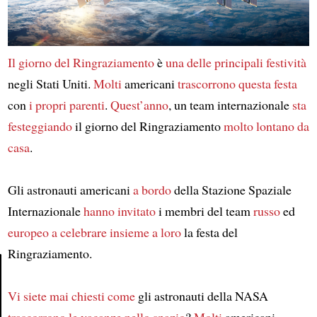
Il giorno del Ringraziamento
è
una
delle principali festività
negli Stati Uniti.
Molti
americani
trascorrono
questa festa
con
i propri parenti
.
Quest’anno
, un team internazionale
sta
festeggiando
il giorno del Ringraziamento
molto lontano
da
casa
.
Gli astronauti americani
a bordo
della Stazione Spaziale
Internazionale
hanno invitato
i membri del team
russo
ed
europeo
a celebrare
insieme a loro
la festa del
Ringraziamento.
Vi siete mai chiesti
come
gli astronauti della NASA
Article