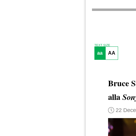
TEXT SIZE
aa
AA
Bruce S
alla
Son
22 Dec