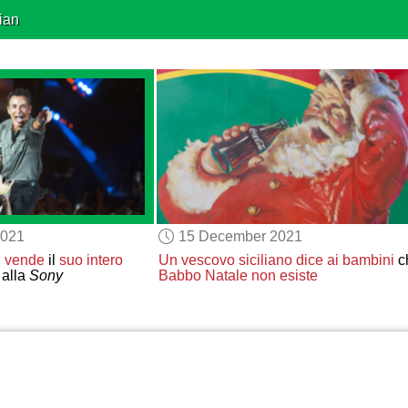
ian
2021
15 December 2021
n
vende
il
suo
intero
Un vescovo siciliano
dice
ai bambini
c
alla
Sony
Babbo Natale
non esiste