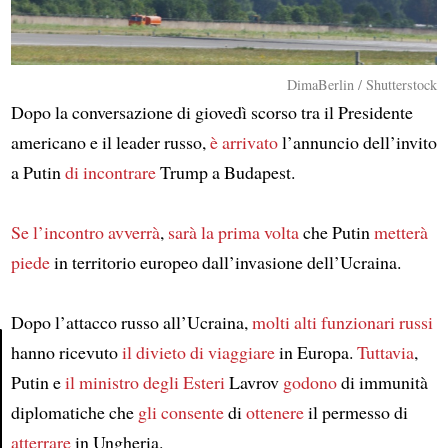
DimaBerlin / Shutterstock
Dopo la conversazione di giovedì scorso tra il Presidente
americano e il leader russo,
è arrivato
l’annuncio dell’invito
a Putin
di incontrare
Trump a Budapest.
Se l’incontro avverrà
,
sarà
la prima volta
che Putin
metterà
piede
in territorio europeo dall’invasione dell’Ucraina.
Dopo l’attacco russo all’Ucraina,
molti alti funzionari russi
hanno ricevuto
il divieto di viaggiare
in Europa.
Tuttavia
,
Putin e
il ministro degli Esteri
Lavrov
godono
di immunità
Article
diplomatiche che
gli consente
di
ottenere
il permesso di
atterrare
in Ungheria.