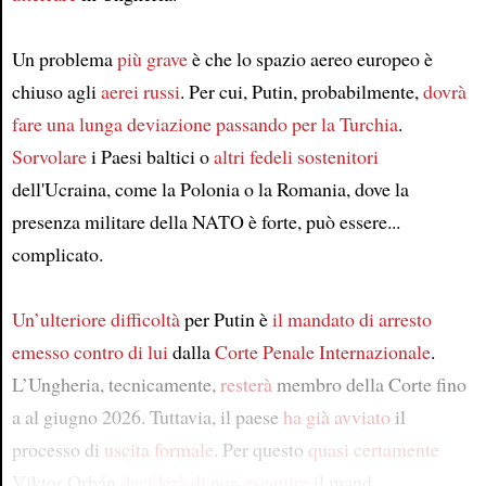
Un problema
più grave
è che lo spazio aereo europeo è
chiuso agli
aerei russi
. Per cui, Putin, probabilmente,
dovrà
fare una lunga deviazione
passando per
la Turchia
.
Sorvolare
i Paesi baltici o
altri fedeli sostenitori
dell'Ucraina, come la Polonia o la Romania, dove la
presenza militare della NATO è forte, può essere...
complicato.
Un’ulteriore difficoltà
per Putin è
il mandato di arresto
emesso contro di lui
dalla
Corte Penale Internazionale
.
L’Ungheria, tecnicamente,
resterà
membro della Corte fino
a al giugno 2026. Tuttavia, il paese
ha già avviato
il
processo di
uscita formale
. Per questo
quasi certamente
Viktor Orbán
deciderà
di non eseguire
il mand