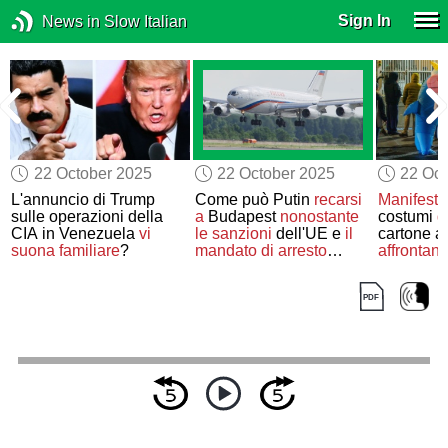
Sign In
News in Slow Italian
22 October 2025
22 October 2025
22 Oct
L'annuncio di Trump
Come può Putin
recarsi
Manifesta
sulle operazioni della
a
Budapest
nonostante
costumi
g
CIA in Venezuela
vi
le sanzioni
dell'UE e
il
cartone a
suona familiare
?
mandato di arresto
affrontano
dell'ICC?
dell’ordi