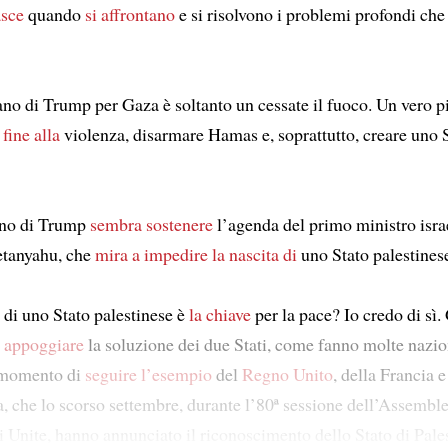
sce
quando
si affrontano
e si risolvono i problemi profondi ch
iano di Trump per Gaza è soltanto un cessate il fuoco. Un vero p
fine alla
violenza, disarmare Hamas e, soprattutto, creare uno 
iano di Trump
sembra sostenere
l’agenda del primo ministro isra
tanyahu, che
mira a impedire
la nascita di
uno Stato palestines
 di uno Stato palestinese è
la chiave
per la pace? Io credo di sì. 
o
appoggiare
la soluzione dei due Stati, come fanno molte nazio
 momento di
seguire l’esempio
del
Regno Unito
, della Francia e
ia, che lo scorso settembre, durante l’80ª sessione dell’Assembl
i Unite, hanno annunciato il riconoscimento dello Stato di Pales