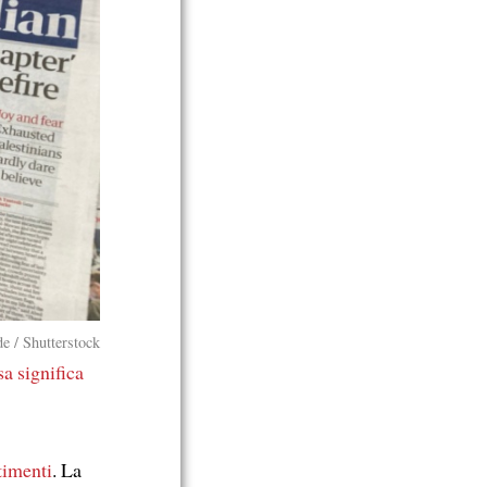
de / Shutterstock
a significa
timenti
. La