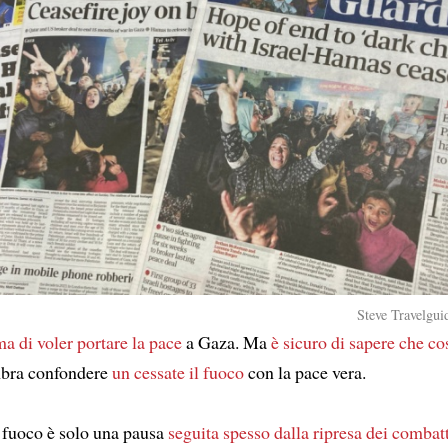
Steve Travelgui
ma di voler portare la pace
a Gaza. Ma
è sicuro di sapere
che cos
bra confondere
un cessate il fuoco
con la pace vera.
l fuoco è solo una pausa
seguita spesso dalla
ripresa dei combat