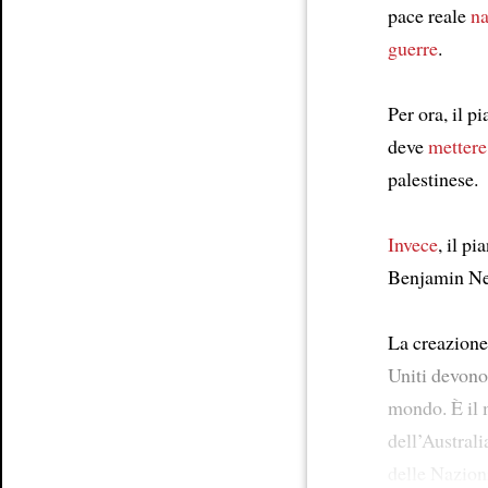
pace reale
na
guerre
.
Per ora, il p
deve
mettere 
palestinese.
Invece
, il p
Benjamin Ne
La creazione
Uniti devon
mondo. È il
dell’Austral
delle Nazion