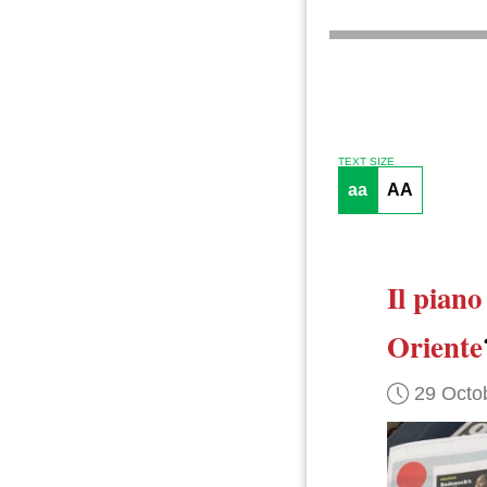
TEXT SIZE
aa
AA
Il piano
Oriente
29 Octo