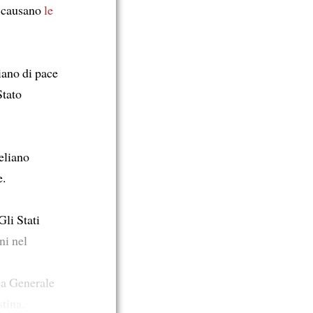
e causano
le
iano di pace
Stato
eliano
e.
Gli Stati
ni nel
ea Generale
tina.