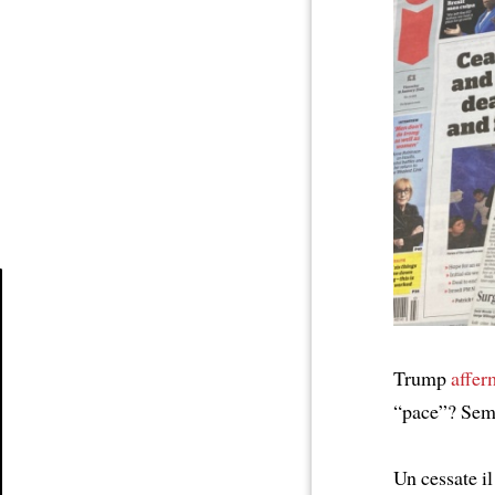
Article
Trump
affer
“pace”? Sem
Un cessate i