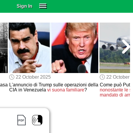
Sign In
SIGN IN
SUBSCRIBE
EDUCATIONAL LICENSES
GIFT CARDS
OTHER LANGUAGES
ABOUT US
ALEXA
22 October 2025
22 October 
ADJUST COLORS
Casa
L'annuncio di Trump sulle operazioni della
Come può Puti
CIA in Venezuela
vi suona familiare
?
nonostante le s
mandato di arre