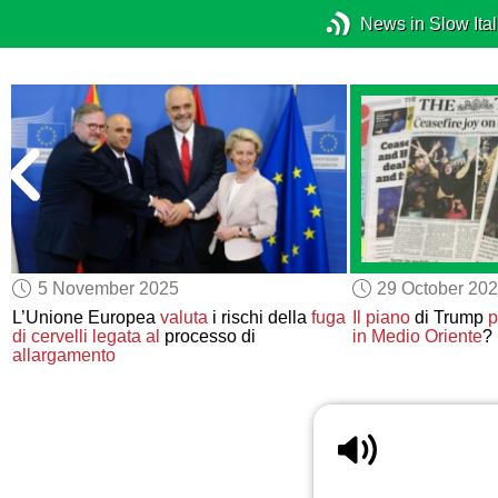
News in Slow Ital
5 November 2025
29 October 20
n
L’Unione Europea
valuta
i rischi della
fuga
Il piano
di Trump
p
di cervelli
legata al
processo di
in Medio Oriente
?
allargamento